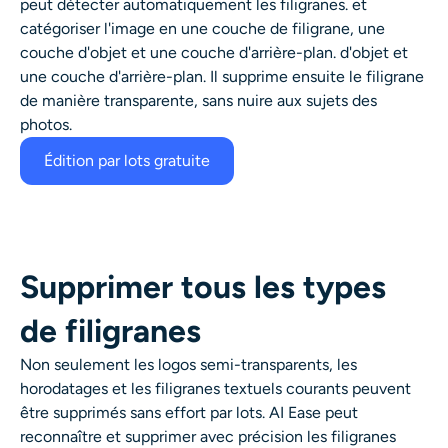
peut détecter automatiquement les filigranes. et
Générateur de tirs à la tête IA
catégoriser l'image en une couche de filigrane, une
couche d'objet et une couche d'arrière-plan.
d'objet et
Créateur de photos d’identité
une couche d'arrière-plan. Il supprime ensuite le filigrane
de manière transparente, sans nuire aux sujets des
Outils vidéo
photos.
Édition par lots gratuite
Effets vidéo
Amplificateur vidéo
Supprimer tous les types
Suppression de filigrane vidéo
de filigranes
Non seulement les logos semi-transparents, les
horodatages et les filigranes textuels courants peuvent
être supprimés sans effort par lots. AI Ease peut
reconnaître et supprimer avec précision les filigranes