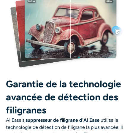
AI Recolor
Générateur d’images stylisées par IA
Outils de portrait
Changeur de coiffure
Changeur de vêtements
Garantie de la technologie
Bébé IA
avancée de détection des
Filtre AI
filigranes
AI Ease's
suppresseur de filigrane d'AI Ease
utilise la
Générateur de tirs à la tête Pro
technologie de détection de filigrane la plus avancée. Il