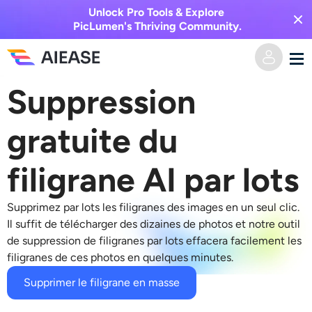
Unlock Pro Tools & Explore
PicLumen's Thriving Community.
Suppression
Domicile
gratuite du
Vidéo IA
filigrane AI par lots
Effets vidéo
Texte en vidéo
Supprimez par lots les filigranes des images en un seul clic.
De l’image à la vidéo
Image IA
Il suffit de télécharger des dizaines de photos et notre outil
de suppression de filigranes par lots effacera facilement les
Effets vidéo
Outils d’IA
Image vers image
filigranes de ces photos en quelques minutes.
Supprimer le filigrane en masse
Générateur de baisers IA
Texte en image
Prisée
Éditeur et créateur de photos