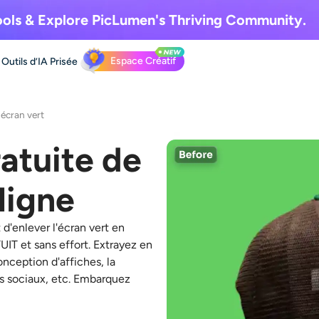
ols & Explore
PicLumen's Thriving Community.
Espace Créatif
Outils d’IA
Prisée
'écran vert
atuite de
 ligne
t
d'enlever l'écran vert
en
IT et sans effort
. Extrayez en
onception d'affiches, la
as sociaux, etc. Embarquez