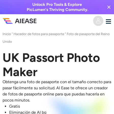
Unlock Pro Tools & Explore
PicLumen's Thriving Community.
Inicio
"
Hacedor de fotos para pasaporte
"
Foto de pasaporte del Reino
Hogar
Unido
AI Video
UK Passort Photo
Efectos de video
Texto a video
Maker
Imagen a video
Imagen AI
Obtenga una foto de pasaporte con el tamaño correcto para
pasar fácilmente su solicitud. AI Ease te ofrece un creador
Efectos de video
Herramientas de IA
Imagen a imagen
de fotos de pasaporte online para que puedas hacerla en
pocos minutos.
Generador de besos de IA
Texto a imagen
Gratis
Precios
Editor y creador de fotos
Eliminación de AI bg