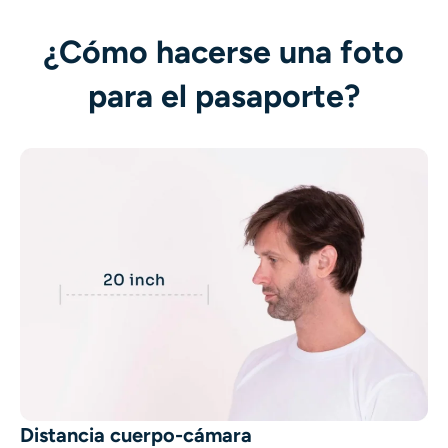
AI Recolor
¿Cómo hacerse una foto
Generador de Imágenes con Estilo por IA
para el pasaporte?
Herramientas de retrato
Cambiador de peinado
Cambiador de ropa
Bebé IA
Filtro AI
Generador de disparos a la cabeza Pro
Distancia cuerpo-cámara