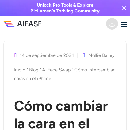
Unlock Pro Tools & Explore
PicLumen's Thriving Community.
Ir
Hogar
al
contenido
14 de septiembre de 2024
Mollie Bailey
AI Video
Inicio
"
Blog
"
AI Face Swap
"
Cómo intercambiar
Efectos de video
Texto a video
caras en el iPhone
Imagen a video
Imagen AI
Cómo cambiar
Efectos de video
Herramientas de IA
Imagen a imagen
la cara en el
Generador de besos de IA
Texto a imagen
Precios
Editor y creador de fotos