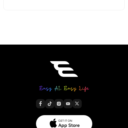
GET IT ON
App Store