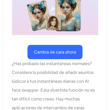
AI Recolor
Generador de Imágenes con Estilo por IA
Herramientas de retrato
Cambiador de peinado
Cambia de cara ahora
Cambiador de ropa
¿Has probado las instantáneas normales?
Considera la posibilidad de añadir asuntos
Bebé IA
lúdicos a tus instantáneas diarias con AI
Filtro AI
face swapper. Esta divertida función no es
tan difícil como crees. Hay muchas
Generador de disparos a la cabeza Pro
aplicaciones de intercambio de caras