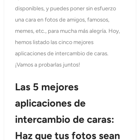
Generador de disparos a la cabeza con IA
disponibles, y puedes poner sin esfuerzo
una cara en fotos de amigos, famosos,
Creador de fotos de pasaporte
memes, etc., para mucha más alegría. Hoy,
Herramientas de video
hemos listado las cinco mejores
aplicaciones de intercambio de caras.
Efectos de video
¡Vamos a probarlas juntos!
Potenciador de video
Las 5 mejores
Quitar marca de agua de video
aplicaciones de
intercambio de caras:
Haz que tus fotos sean