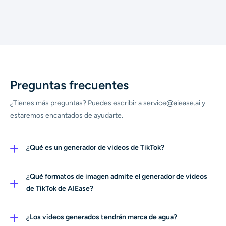
Preguntas frecuentes
¿Tienes más preguntas? Puedes escribir a service@aiease.ai y
estaremos encantados de ayudarte.
¿Qué es un generador de videos de TikTok?
Un generador de videos de TikTok es una herramienta
impulsada por IA que crea automáticamente videos
¿Qué formatos de imagen admite el generador de videos
cortos pensados para plataformas como TikTok. Te
de TikTok de AIEase?
permite generar contenido de video atractivo
Las imágenes que subas pueden ser JPEG, JPG y WebP.
simplemente proporcionando una descripción en texto
¿Los videos generados tendrán marca de agua?
(prompt) de lo que quieres ver, eliminando la necesidad