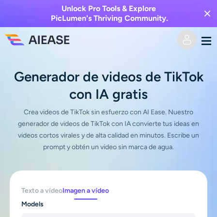
Unlock Pro Tools & Explore
PicLumen's Thriving Community.
Hogar
Generador de videos de TikTok
con IA gratis
AI Video
Crea videos de TikTok sin esfuerzo con AI Ease. Nuestro
Efectos de video
Texto a video
generador de videos de TikTok con IA convierte tus ideas en
videos cortos virales y de alta calidad en minutos. Escribe un
Imagen a video
prompt y obtén un video sin marca de agua.
Imagen AI
Efectos de video
Herramientas de IA
Imagen a imagen
Texto a vídeo
Imagen a vídeo
Generador de besos de IA
Texto a imagen
Precios
Editor y creador de fotos
Models