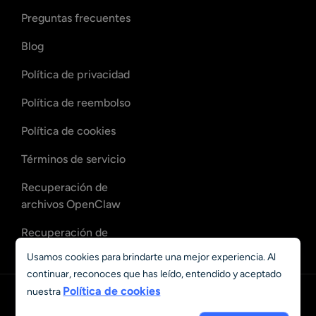
Preguntas frecuentes
Blog
Política de privacidad
Política de reembolso
Política de cookies
Términos de servicio
Recuperación de
archivos OpenClaw
Recuperación de
correos de OpenClaw
Usamos cookies para brindarte una mejor experiencia. Al
continuar, reconoces que has leído, entendido y aceptado
Política de cookies
nuestra
Español