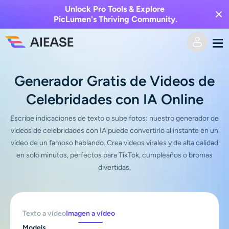
Unlock Pro Tools & Explore
PicLumen's Thriving Community.
Hogar
Generador Gratis de Videos de
Celebridades con IA Online
AI Video
Escribe indicaciones de texto o sube fotos: nuestro generador de
Efectos de video
Texto a video
videos de celebridades con IA puede convertirlo al instante en un
video de un famoso hablando. Crea videos virales y de alta calidad
Imagen a video
en solo minutos, perfectos para TikTok, cumpleaños o bromas
Imagen AI
divertidas.
Efectos de video
Herramientas de IA
Imagen a imagen
Generador de besos de IA
Texto a imagen
Texto a vídeo
Imagen a vídeo
Precios
Editor y creador de fotos
Models