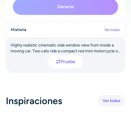
AI Recolor
Generar
Generador de Imágenes con Estilo por IA
Historia
Ver todos
Herramientas de retrato
Highly realistic cinematic side window view from inside a
moving car. Two cats ride a compact red mini motorcycle on
Cambiador de peinado
an American suburban road: an orange tabby cat drives with
Pruebe
both front paws gripping the handlebars, surprised and
determined expression, ears slightly back in the wind; a
Cambiador de ropa
fluffy pure white passenger cat holds a shiny empty metal
food bowl with one paw, the other paw for balance, mouth
wide open as if yelling. The mini bike has a visible headlight,
Bebé IA
black tires and a small license plate area. Background
Inspiraciones
features suburban houses, trees, power lines, concrete
Ver todos
Filtro AI
barrier, passing cars and partly cloudy sky. Dynamic
background motion blur to convey speed, natural daylight,
humorous and absurd vibe.
Generador de disparos a la cabeza Pro