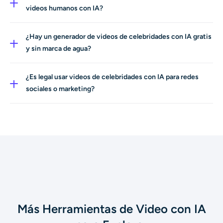
sube una foto o escribe una breve indicación de texto y
videos humanos con IA?
nuestro motor de IA dará vida a tus ideas rápidamente.
AI Ease te permite generar videos inspirados en
cualquier look de celebridad, como íconos clásicos y
¿Hay un generador de videos de celebridades con IA gratis
estrellas en tendencia. O puedes crear personalidades
y sin marca de agua?
ficticias con nuestro generador de humanos con IA.
AI Ease ofrece una prueba gratuita para generar un video
de celebridad con IA. Después, puedes actualizar para
¿Es legal usar videos de celebridades con IA para redes
exportaciones en HD sin marca de agua y acceso
sociales o marketing?
completo a todas las funciones.
Los videos creados con AI Ease son simulaciones
virtuales para entretenimiento. Puedes compartirlos en
redes sociales para uso personal. Sin embargo, usar la
imagen de celebridades con fines comerciales puede
implicar derechos de imagen; asegúrate de obtener los
permisos adecuados para marketing o uso promocional.
Más Herramientas de Video con IA