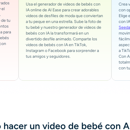
rados
Usa el generador de videos de bebés con
Crea 
 el
IA online de AI Ease para crear adorables
con op
A
videos de desfiles de moda que conviertan
Elige
 de tu
a tu peque en una estrella. Sube la foto de
con I
entos
tu bebé y nuestro generador de videos de
Seeda
ea para
bebés con IA la transformará en un
movimi
bebés
divertido desfile animado. Comparte los
fácilm
 con
videos de bebés con IA en TikTok,
aspect
Instagram o Facebook para sorprender a
a TikT
tus amigos y seguidores.
Con AI
totalm
con tu
hacer un video de bebé con A