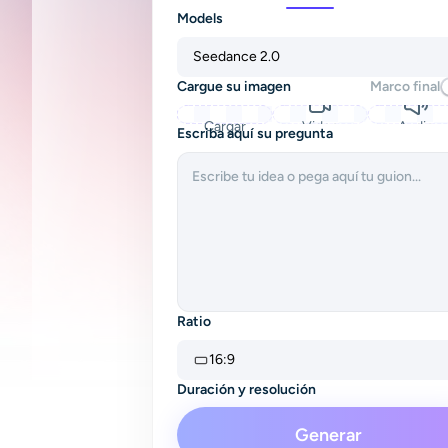
Models
Seedance 2.0
Cargue su imagen
Marco final
Cargar
Video
Audio
Escriba aquí su pregunta
Ratio
16:9
Duración y resolución
4s
480P
Generar