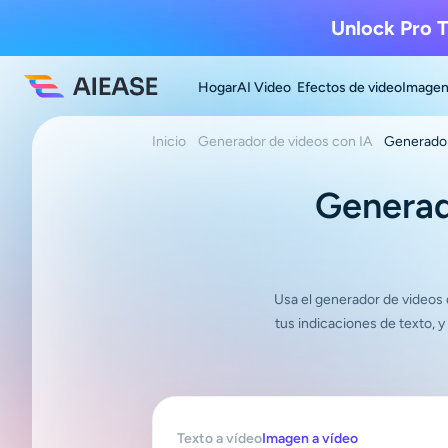
Unlock Pro T
Hogar
AI Video
Efectos de video
Imagen
Inicio
Generador de videos con IA
Generador
Generad
Usa el generador de videos d
tus indicaciones de texto, 
Texto a vídeo
Imagen a vídeo