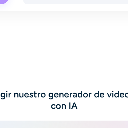
walking through a busy street. He snaps his fingers: a
sharp white shockwave ripples out, freezing dust,
pigeons mid-flight, and pedestrians in place. Silence
falls; only his footsteps echo. He brushes frozen
pigeons, eyes a statuesque woman in a red dress
with wind-swept hair, and whispers, "Perfect." He
snaps again—a stronger reverse shockwave. Time
resumes: crowds move, pigeons scatter, leaves fall.
He melts into the city as the camera cranes up. Fade
to black.
egir nuestro generador de vide
con IA