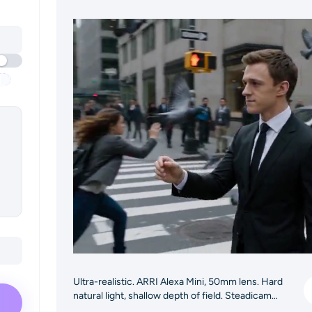
Ultra-realistic. ARRI Alexa Mini, 50mm lens. Hard
natural light, shallow depth of field. Steadicam
medium shot tracks a sharp young man in a black suit