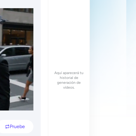
Aquí aparecerá tu
historial de
generación de
vídeos.
Pruebe