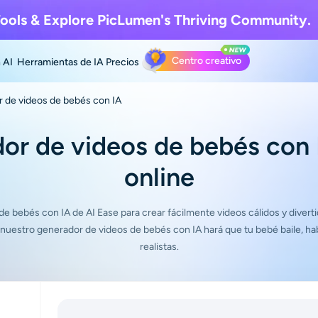
ools & Explore
PicLumen's Thriving Community.
Centro creativo
 AI
Herramientas de IA
Precios
 de videos de bebés con IA
or de videos de bebés con I
online
e bebés con IA de AI Ease para crear fácilmente videos cálidos y divert
y nuestro generador de videos de bebés con IA hará que tu bebé baile, ha
realistas.