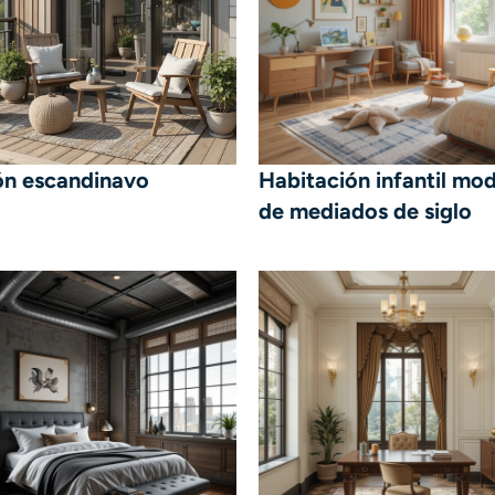
ón escandinavo
Habitación infantil mo
de mediados de siglo