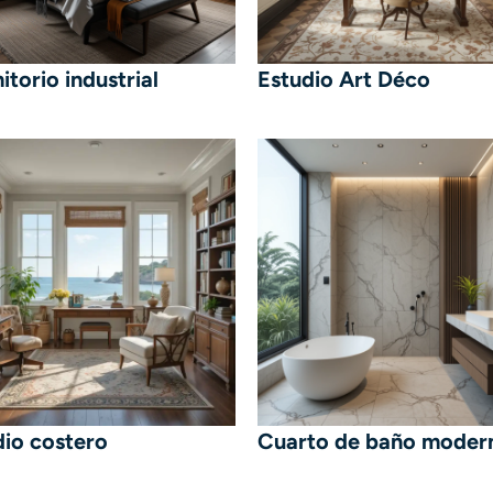
torio industrial
Estudio Art Déco
dio costero
Cuarto de baño moder