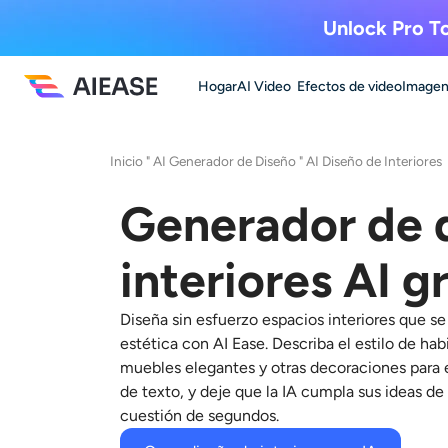
Unlock Pro To
Hogar
AI Video
Efectos de video
Imagen
Inicio
"
AI Generador de Diseño
"
AI Diseño de Interiores
Generador de 
interiores AI g
Diseña sin esfuerzo espacios interiores que se
estética con AI Ease. Describa el estilo de ha
muebles elegantes y otras decoraciones para e
de texto, y deje que la IA cumpla sus ideas de
cuestión de segundos.