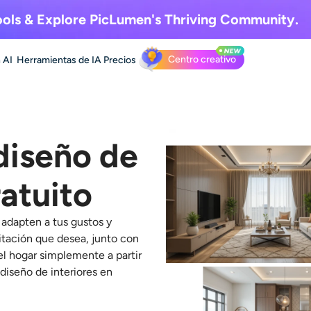
ols & Explore
PicLumen's Thriving Community.
Centro creativo
 AI
Herramientas de IA
Precios
diseño de
ratuito
 adapten a tus gustos y
bitación que desea, junto con
l hogar simplemente a partir
 diseño de interiores en