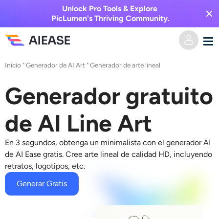
Unlock Pro Tools & Explore
PicLumen's Thriving Community.
Inicio
"
Generador de AI Art
"
Generador de arte lineal
Hogar
Generador gratuito
AI Video
de AI Line Art
Efectos de video
Texto a video
En 3 segundos, obtenga un
minimalista
con el generador
AI
Imagen a video
Imagen AI
de AI Ease
gratis. Cree arte lineal de calidad HD, incluyendo
retratos, logotipos, etc.
Efectos de video
Herramientas de IA
Imagen a imagen
Generar Gratis
Generador de besos de IA
Texto a imagen
Precios
Editor y creador de fotos