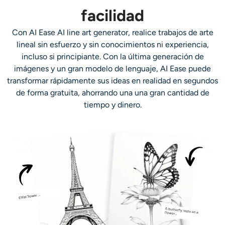
AI Recolor
facilidad
Con AI Ease
AI line art generato
r,
realice trabajos de arte
Generador de Imágenes con Estilo por IA
lineal sin esfuerzo y sin conocimientos ni experiencia,
incluso si
principiante.
Con la última generación de
Herramientas de retrato
imágenes y un gran modelo de lenguaje, AI Ease puede
transformar rápidamente sus ideas en realidad en segundos
Cambiador de peinado
de forma gratuita, ahorrando una
una gran cantidad de
tiempo y dinero.
Cambiador de ropa
Bebé IA
Filtro AI
Generador de disparos a la cabeza Pro