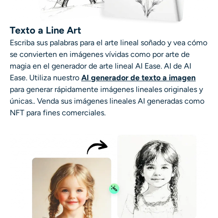
Generador de disparos a la cabeza con IA
Texto a Line Art
Creador de fotos de pasaporte
Escriba sus palabras para el arte lineal soñado y vea cómo
se convierten en imágenes vívidas como por arte de
Herramientas de video
magia en el generador de arte lineal AI Ease.
AI de AI
Ease
. Utiliza nuestro
AI
generador de texto a imagen
Efectos de video
para generar rápidamente imágenes lineales originales y
únicas.
. Venda sus
imágenes lineales AI generadas
como
NFT para fines comerciales.
Potenciador de video
Quitar marca de agua de video