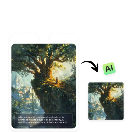
AI Recolor
Generador de Imágenes con Estilo por IA
Herramientas de retrato
Cambiador de peinado
Cambiador de ropa
Bebé IA
Filtro AI
Generador de disparos a la cabeza Pro