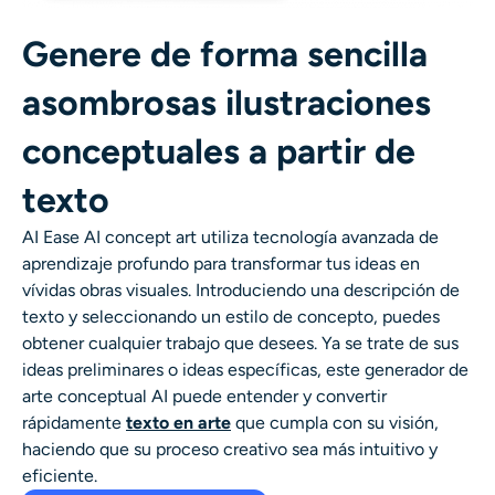
Generador de disparos a la cabeza con IA
Genere de forma sencilla
Creador de fotos de pasaporte
asombrosas ilustraciones
Herramientas de video
conceptuales a partir de
texto
Efectos de video
AI Ease
AI concept art
utiliza tecnología avanzada de
Potenciador de video
aprendizaje profundo para transformar tus ideas en
vívidas obras visuales. Introduciendo una descripción de
texto y seleccionando un estilo de concepto, puedes
Quitar marca de agua de video
obtener cualquier trabajo que desees. Ya se trate de sus
ideas preliminares o ideas específicas, este
generador de
arte conceptual AI
puede entender y convertir
rápidamente
texto en arte
que cumpla con su visión,
haciendo que su proceso creativo sea más intuitivo y
eficiente.