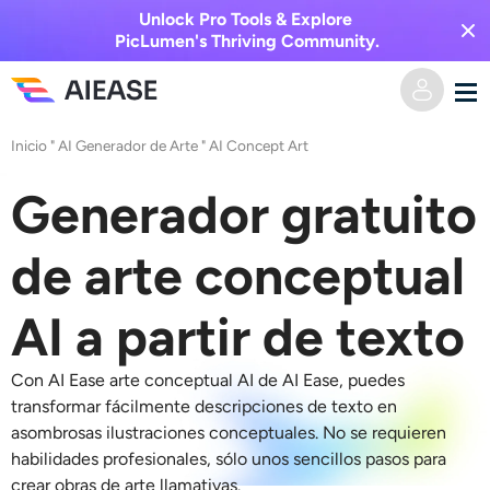
Unlock Pro Tools & Explore
PicLumen's Thriving Community.
Inicio
"
AI Generador de Arte
"
AI Concept Art
Hogar
Generador gratuito
AI Video
de arte conceptual
Efectos de video
Texto a video
AI a partir de texto
Imagen a video
Imagen AI
Con AI Ease
arte conceptual AI
de AI Ease, puedes
Efectos de video
Herramientas de IA
Imagen a imagen
transformar fácilmente descripciones de texto en
asombrosas ilustraciones conceptuales. No se requieren
Generador de besos de IA
Texto a imagen
habilidades profesionales, sólo unos sencillos pasos para
Precios
Editor y creador de fotos
crear obras de arte llamativas.