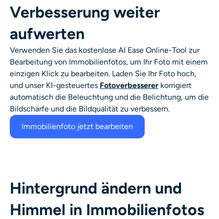
KI-Headshot-Generator
Verbesserung weiter
aufwerten
Passfoto-Ersteller
Verwenden Sie das kostenlose AI Ease Online-Tool zur
Video-Werkzeuge
Bearbeitung von Immobilienfotos, um Ihr Foto mit einem
einzigen Klick zu bearbeiten. Laden Sie Ihr Foto hoch,
und unser KI-gesteuertes
Fotoverbesserer
korrigiert
Videoeffekte
automatisch die Beleuchtung und die Belichtung, um die
Bildschärfe und die Bildqualität zu verbessern.
Video-Verstärker
Immobilienfoto jetzt bearbeiten
Video-Wasserzeichen-Entferner
Hintergrund ändern und
Himmel in Immobilienfotos