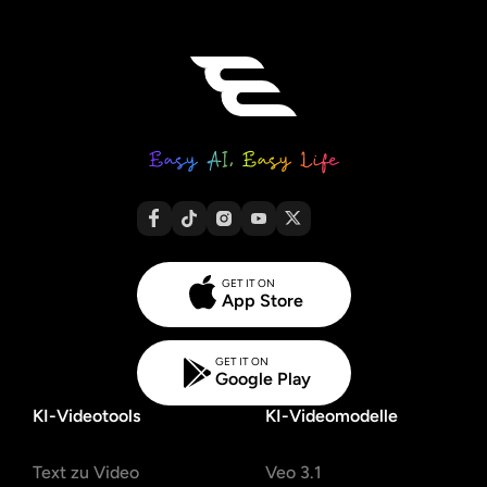
GET IT ON
App Store
GET IT ON
Google Play
KI-Videotools
KI-Videomodelle
Text zu Video
Veo 3.1