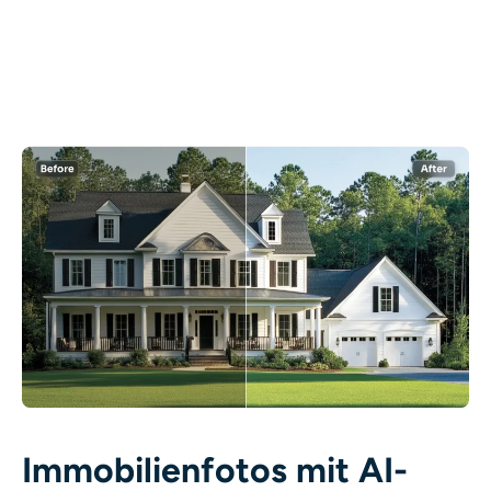
KI neu einfärben
KI-Stil-Bildgenerator
Hochformat-Werkzeuge
Frisuren-Wechsler
Kleiderbügel
KI-Baby
KI-Filter
Headshot-Generator Pro
Immobilienfotos mit AI-