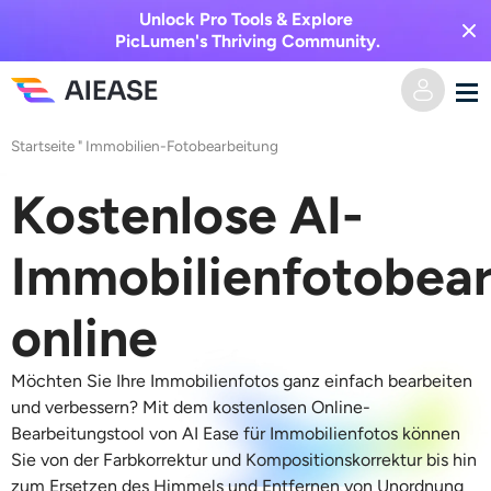
Unlock Pro Tools & Explore
PicLumen's Thriving Community.
Startseite
"
Immobilien-Fotobearbeitung
Heim
Kostenlose AI-
KI-Video
Immobilienfotobea
Videoeffekte
Text zu Video
online
Bild zu Video
KI-Bild
Möchten Sie Ihre Immobilienfotos ganz einfach bearbeiten
Videoeffekte
KI-Werkzeuge
Bild zu Bild
und verbessern? Mit dem kostenlosen Online-
Bearbeitungstool von AI Ease für Immobilienfotos können
KI-Kuss-Generator
Text zu Bild
Sie von der Farbkorrektur und Kompositionskorrektur bis hin
Auszeichnung
Foto-Editor & -Creator
zum Ersetzen des Himmels und Entfernen von Unordnung