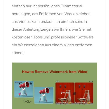
KI neu einfärben
einfach nur Ihr persönliches Filmmaterial
bereinigen, das Entfernen von Wasserzeichen
KI-Stil-Bildgenerator
aus Videos kann erstaunlich einfach sein. In
dieser Anleitung zeigen wir Ihnen, wie Sie mit
Hochformat-Werkzeuge
kostenlosen Tools und professioneller Software
Frisuren-Wechsler
ein Wasserzeichen aus einem Video entfernen
können.
Kleiderbügel
KI-Baby
KI-Filter
Headshot-Generator Pro