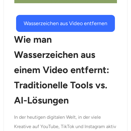
KI-Headshot-Generator
Passfoto-Ersteller
Wasserzeichen aus Video entfernen
Video-Werkzeuge
Wie man
Wasserzeichen aus
Videoeffekte
einem Video entfernt:
Video-Verstärker
Traditionelle Tools vs.
Video-Wasserzeichen-Entferner
AI-Lösungen
In der heutigen digitalen Welt, in der viele
Kreative auf YouTube, TikTok und Instagram aktiv