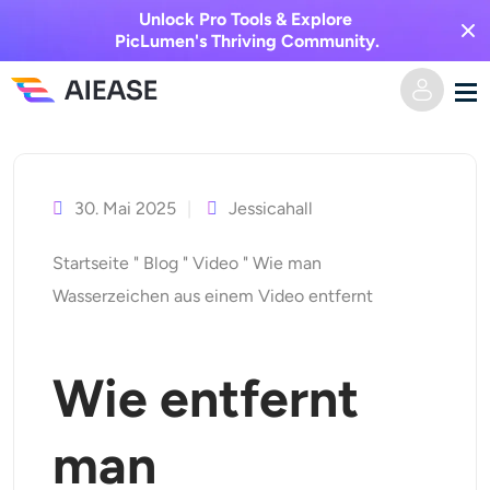
Unlock Pro Tools & Explore
PicLumen's Thriving Community.
Zum
Heim
Inhalt
springen
30. Mai 2025
Jessicahall
KI-Video
Startseite
"
Blog
"
Video
"
Wie man
Videoeffekte
Text zu Video
Wasserzeichen aus einem Video entfernt
Bild zu Video
KI-Bild
Wie entfernt
Videoeffekte
KI-Werkzeuge
Bild zu Bild
man
KI-Kuss-Generator
Text zu Bild
Auszeichnung
Foto-Editor & -Creator