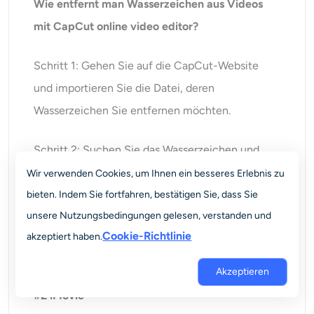
Wie entfernt man Wasserzeichen aus Videos
mit CapCut online video editor?
Schritt 1: Gehen Sie auf die CapCut-Website
und importieren Sie die Datei, deren
Wasserzeichen Sie entfernen möchten.
Schritt 2: Suchen Sie das Wasserzeichen und
verwenden Sie das Werkzeug "Zuschneiden", um
Wir verwenden Cookies, um Ihnen ein besseres Erlebnis zu
den Teil aus Ihrem Video zu entfernen.
bieten. Indem Sie fortfahren, bestätigen Sie, dass Sie
unsere Nutzungsbedingungen gelesen, verstanden und
Schritt 3: Exportieren Sie das geänderte Video
Cookie-Richtlinie
akzeptiert haben.
und speichern Sie es.
Akzeptieren
#2 iMovie