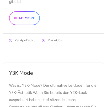
gibt [...]
READ MORE
29. April 2025
RosieCox
Y3K Mode
Was ist Y3K-Mode? Der ultimative Leitfaden für die
Y3K-Ästhetik Wenn Sie bereits den Y2K-Look
ausprobiert haben - tief sitzende Jeans,
Strasssteine und all der Klunker -, dann machen Sie