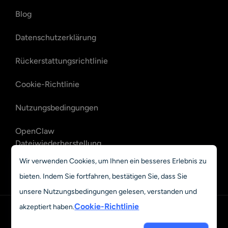
Blog
Datenschutzerklärung
Rückerstattungsrichtlinie
Cookie-Richtlinie
Nutzungsbedingungen
OpenClaw
Dateiwiederherstellung
Wir verwenden Cookies, um Ihnen ein besseres Erlebnis zu
OpenClaw E-Mail-
bieten. Indem Sie fortfahren, bestätigen Sie, dass Sie
Wiederherstellung
unsere Nutzungsbedingungen gelesen, verstanden und
Cookie-Richtlinie
akzeptiert haben.
Deutsch