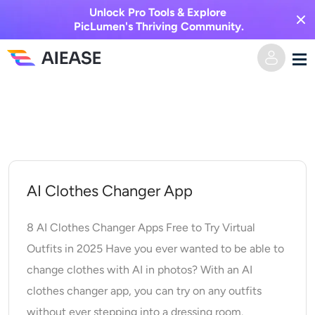
Unlock Pro Tools & Explore
PicLumen's Thriving Community.
Zum
Heim
Inhalt
springen
KI-Video
Videoeffekte
Text zu Video
AI Clothes Changer App
Bild zu Video
KI-Bild
8 AI Clothes Changer Apps Free to Try Virtual
Outfits in 2025 Have you ever wanted to be able to
Videoeffekte
KI-Werkzeuge
Bild zu Bild
change clothes with AI in photos? With an AI
clothes changer app, you can try on any outfits
KI-Kuss-Generator
Text zu Bild
Auszeichnung
Foto-Editor & -Creator
without ever stepping into a dressing room.