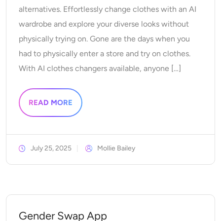
alternatives. Effortlessly change clothes with an AI
KI neu einfärben
wardrobe and explore your diverse looks without
KI-Stil-Bildgenerator
physically trying on. Gone are the days when you
had to physically enter a store and try on clothes.
Hochformat-Werkzeuge
With AI clothes changers available, anyone […]
Frisuren-Wechsler
READ MORE
Kleiderbügel
KI-Baby
July 25, 2025
Mollie Bailey
KI-Filter
Headshot-Generator Pro
Gender Swap App