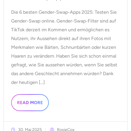
KI-Headshot-Generator
Die 6 besten Gender-Swap-Apps 2025: Testen Sie
Passfoto-Ersteller
Gender-Swap online. Gender-Swap-Filter sind auf
TikTok derzeit im Kommen und ermöglichen es
Video-Werkzeuge
Nutzern, ihr Aussehen direkt auf ihren Fotos mit
Merkmalen wie Bärten, Schnurrbärten oder kurzen
Videoeffekte
Haaren zu verändern. Haben Sie sich schon einmal
gefragt, wie Sie aussehen würden, wenn Sie selbst
Video-Verstärker
das andere Geschlecht annehmen würden? Dank
der heutigen […]
Video-Wasserzeichen-Entferner
READ MORE
30. Mai 2025
RosieCox