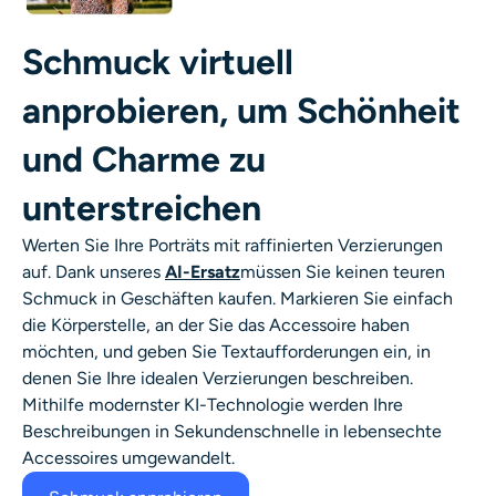
KI-Headshot-Generator
Schmuck virtuell
Passfoto-Ersteller
anprobieren, um Schönheit
Video-Werkzeuge
und Charme zu
unterstreichen
Videoeffekte
Werten Sie Ihre Porträts mit raffinierten Verzierungen
Video-Verstärker
auf. Dank unseres
AI-Ersatz
müssen Sie keinen teuren
Schmuck in Geschäften kaufen. Markieren Sie einfach
Video-Wasserzeichen-Entferner
die Körperstelle, an der Sie das Accessoire haben
möchten, und geben Sie Textaufforderungen ein, in
denen Sie Ihre idealen Verzierungen beschreiben.
Mithilfe modernster KI-Technologie werden Ihre
Beschreibungen in Sekundenschnelle in lebensechte
Accessoires umgewandelt.