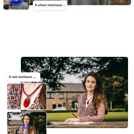
KI neu einfärben
KI-Stil-Bildgenerator
Hochformat-Werkzeuge
Frisuren-Wechsler
Kleiderbügel
KI-Baby
KI-Filter
Headshot-Generator Pro