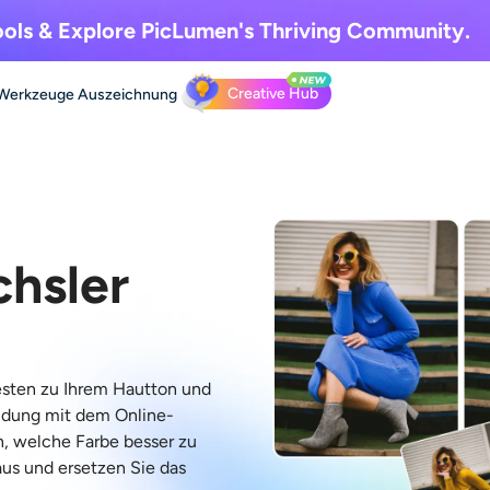
ols & Explore
PicLumen's Thriving Community.
Creative Hub
Werkzeuge
Auszeichnung
chsler
besten zu Ihrem Hautton und
eidung mit dem Online-
n, welche Farbe besser zu
aus und ersetzen Sie das