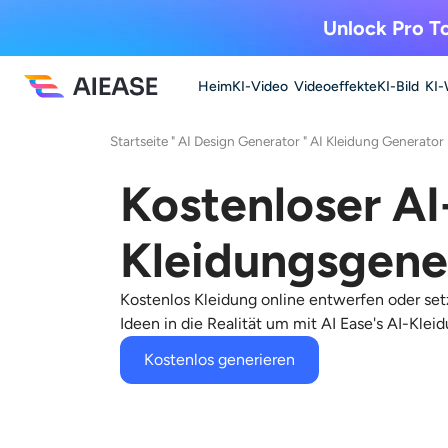
Unlock Pro To
Heim
KI-Video
Videoeffekte
KI-Bild
KI-
Startseite
"
AI Design Generator
"
AI Kleidung Generator
Kostenloser AI
Kleidungsgene
Kostenlos Kleidung online entwerfen
oder set
Ideen in die Realität um mit
AI Ease's AI-Klei
Kostenlos generieren