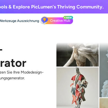
ols & Explore
PicLumen's Thriving Community.
Creative Hub
Werkzeuge
Auszeichnung
-
rator
zen Sie Ihre Modedesign-
dungsgenerator
.