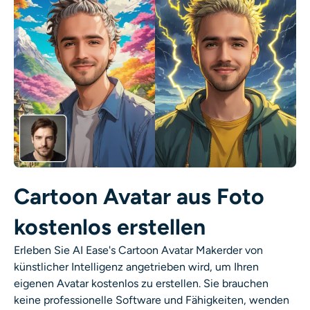
KI neu einfärben
KI-Stil-Bildgenerator
Hochformat-Werkzeuge
Frisuren-Wechsler
Kleiderbügel
Cartoon Avatar aus Foto
KI-Baby
kostenlos erstellen
KI-Filter
Erleben Sie AI Ease's
Cartoon Avatar Maker
der von
künstlicher Intelligenz angetrieben wird, um Ihren
Headshot-Generator Pro
eigenen Avatar kostenlos zu erstellen. Sie brauchen
keine professionelle Software und Fähigkeiten, wenden