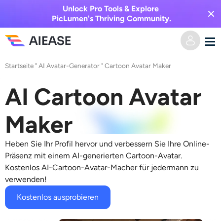
Unlock Pro Tools & Explore
PicLumen's Thriving Community.
Startseite
"
AI Avatar-Generator
"
Cartoon Avatar Maker
Heim
AI Cartoon Avatar
KI-Video
Maker
Videoeffekte
Text zu Video
Heben Sie Ihr Profil hervor und verbessern Sie Ihre Online-
Bild zu Video
KI-Bild
Präsenz mit einem AI-generierten
Cartoon-Avatar
.
Kostenlos
AI-Cartoon-Avatar-Macher
für jedermann zu
Videoeffekte
verwenden!
KI-Werkzeuge
Bild zu Bild
Kostenlos ausprobieren
KI-Kuss-Generator
Text zu Bild
Auszeichnung
Foto-Editor & -Creator