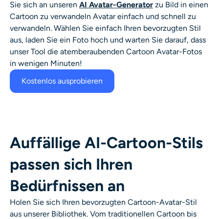
Sie sich an unseren
AI Avatar-Generator
zu
Bild in einen
KI-Headshot-Generator
Cartoon zu verwandeln
Avatar einfach und schnell zu
verwandeln. Wählen Sie einfach Ihren bevorzugten Stil
Passfoto-Ersteller
aus, laden Sie ein Foto hoch und warten Sie darauf, dass
unser Tool die atemberaubenden Cartoon
Avatar-Fotos
Video-Werkzeuge
in wenigen Minuten!
Kostenlos ausprobieren
Videoeffekte
Video-Verstärker
Auffällige AI-Cartoon-Stils
Video-Wasserzeichen-Entferner
passen sich Ihren
Bedürfnissen an
Holen Sie sich Ihren bevorzugten Cartoon-Avatar-Stil
aus unserer Bibliothek. Vom traditionellen Cartoon bis