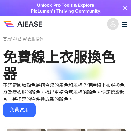
Unlock Pro Tools & Explore
PicLumen's Thriving Community.
首頁
"
AI 替換
"
衣服換色
家
免費線上衣服換色
AI視頻
器
視覺特效
文字轉視頻
不確定哪種顏色最適合您的膚色和風格？使用線上衣服換色
圖像轉視頻
AI圖像
器改變衣服的顏色，找出更適合您風格的顏色。快速選取照
片，將指定的物件換成新的顏色。
視頻效果
人工智慧工具
以圖生圖
免費試用
AI親吻生成器
文字轉圖片
定價
相片編輯與創作工具