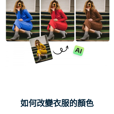
支援的人工智慧模型
AI擁抱生成器
照片增強器
Seedream 5.0 專業版
Nano Banana Pro
Seedream 4.5
納米香蕉
通量 Kontext
AI舞蹈生成器
物件移除器
支援的人工智慧模型
浮水印去除器
Seedance 2.0
Kling 2.6 Motion Control
Veo 3.1
Sora 2.0
Kling 2.6 Pro
Kling 2.1 Master
Hailuo 2.3
背景去除劑
Wan 2.5
AI背景
照片修復
AI擴展器
如何改變衣服的顏色
人工智慧替換器