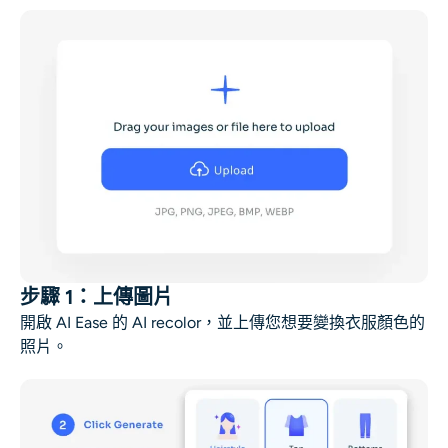
AI重新著色
AI 風格圖片生成器
肖像工具
髮型更換器
換衣服
步驟 1：上傳圖片
AI寶貝
開啟 AI Ease 的 AI recolor，並上傳您想要變換衣服顏色的
照片。
AI濾鏡
爆頭生成器專業版