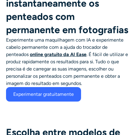
instantaneamente os
Gerador de tiro na cabeça AI
penteados com
Criador de fotos para passaporte
permanente em fotografias
Ferramentas de vídeo
Experimente uma maquilhagem com IA e experimente
cabelo permanente
com a ajuda do trocador de
Efeitos de vídeo
penteados
online gratuito da AI Ease
. É fácil de utilizar e
produz rapidamente os resultados para si. Tudo o que
precisa é de carregar as suas imagens, escolher ou
Aprimorador de vídeo
personalizar os penteados com permanente e obter a
imagem do resultado em segundos.
Removedor de Marca-d'água de Vídeo
Experimentar gratuitamente
Escolha entre modelos de