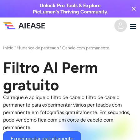
Unlock Pro Tools & Explore
PicLumen's Thriving Community.
Casa
Início
"
Mudança de penteado
"
Cabelo com permanente
Vídeo AI
Filtro AI Perm
Efeitos de vídeo
Texto para vídeo
gratuito
Imagem para vídeo
Imagem AI
Carregue e aplique o filtro de cabelo
filtro de cabelo
permanente
para experimentar vários
penteados com
Efeitos de vídeo
permanente
em fotografias gratuitamente. Em segundos,
Ferramentas de IA
Imagem para imagem
pode ver como fica com um corte de cabelo com
permanente.
Gerador de beijo AI
Texto para Imagem
Precificação
Editor e Criador de Fotos
Experimentar gratuitamente