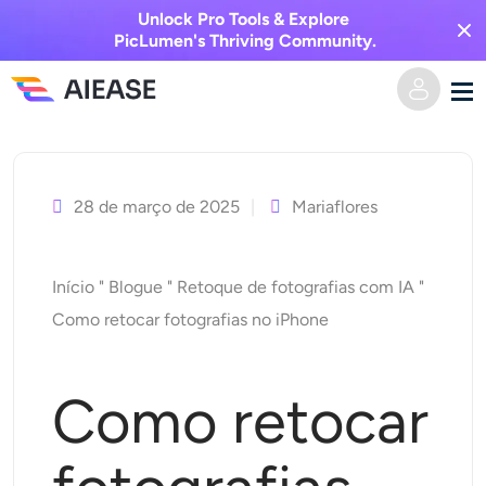
Unlock Pro Tools & Explore
PicLumen's Thriving Community.
Saltar
Casa
para
o
28 de março de 2025
Mariaflores
Vídeo AI
conteúdo
Efeitos de vídeo
Texto para vídeo
Início
"
Blogue
"
Retoque de fotografias com IA
"
Como retocar fotografias no iPhone
Imagem para vídeo
Imagem AI
Efeitos de vídeo
Ferramentas de IA
Imagem para imagem
Como retocar
Gerador de beijo AI
Texto para Imagem
Precificação
Editor e Criador de Fotos