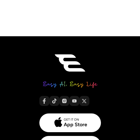
GET IT ON
App Store