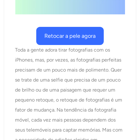
AI Recolorir
Gerador de Imagens com Estilo por IA
Retocar a pele agora
Ferramentas de retrato
Toda a gente adora tirar fotografias com os
Trocador de penteado
iPhones, mas, por vezes, as fotografias perfeitas
precisam de um pouco mais de polimento. Quer
Trocador de roupas
se trate de uma selfie que precisa de um pouco
de brilho ou de uma paisagem que requer um
Bebê AI
pequeno retoque, o retoque de fotografias é um
Filtro de IA
fator de mudança. Na tendência da fotografia
móvel, cada vez mais pessoas dependem dos
Gerador de tiro na cabeça Pro
seus telemóveis para captar memórias. Mas com
a necessidade de edições rápidas em