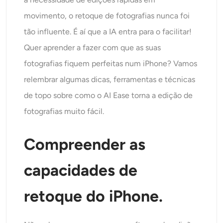
Gerador de tiro na cabeça AI
movimento, o retoque de fotografias nunca foi
tão influente. É aí que a IA entra para o facilitar!
Criador de fotos para passaporte
Quer aprender a fazer com que as suas
Ferramentas de vídeo
fotografias fiquem perfeitas num iPhone? Vamos
relembrar algumas dicas, ferramentas e técnicas
Efeitos de vídeo
de topo sobre como o AI Ease torna a edição de
fotografias muito fácil.
Aprimorador de vídeo
Compreender as
Removedor de Marca-d'água de Vídeo
capacidades de
retoque do iPhone.