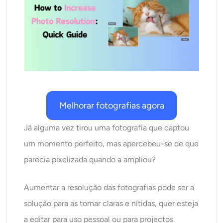
AI Recolorir
Gerador de Imagens com Estilo por IA
Ferramentas de retrato
Trocador de penteado
Melhorar fotografias agora
Trocador de roupas
Já alguma vez tirou uma fotografia que captou
um momento perfeito, mas apercebeu-se de que
Bebê AI
parecia pixelizada quando a ampliou?
Filtro de IA
Aumentar a resolução das fotografias pode ser a
Gerador de tiro na cabeça Pro
solução para as tornar claras e nítidas, quer esteja
a editar para uso pessoal ou para projectos