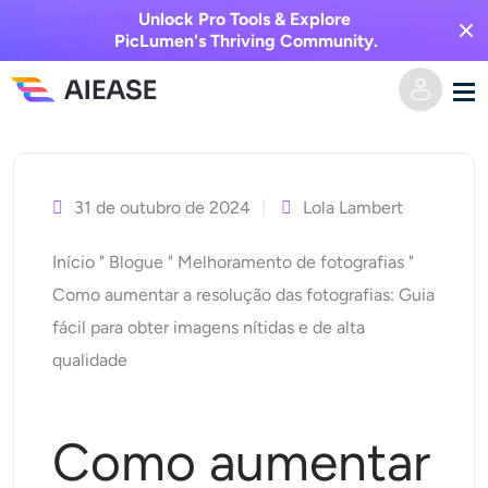
Unlock Pro Tools & Explore
PicLumen's Thriving Community.
Saltar
Casa
para
o
31 de outubro de 2024
Lola Lambert
Vídeo AI
conteúdo
Início
"
Blogue
"
Melhoramento de fotografias
"
Efeitos de vídeo
Texto para vídeo
Como aumentar a resolução das fotografias: Guia
fácil para obter imagens nítidas e de alta
Imagem para vídeo
Imagem AI
qualidade
Efeitos de vídeo
Ferramentas de IA
Imagem para imagem
Como aumentar
Gerador de beijo AI
Texto para Imagem
Precificação
Editor e Criador de Fotos