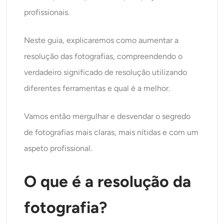
Gerador de tiro na cabeça AI
profissionais.
Criador de fotos para passaporte
Neste guia, explicaremos como aumentar a
resolução das fotografias, compreendendo o
Ferramentas de vídeo
verdadeiro significado de resolução utilizando
diferentes ferramentas e qual é a melhor.
Efeitos de vídeo
Vamos então mergulhar e desvendar o segredo
Aprimorador de vídeo
de fotografias mais claras, mais nítidas e com um
Removedor de Marca-d'água de Vídeo
aspeto profissional.
O que é a resolução da
fotografia?