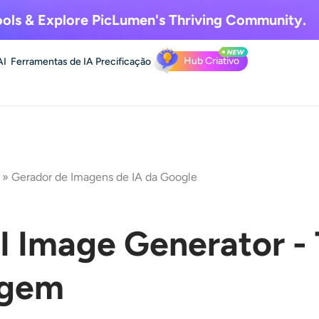
ols & Explore
PicLumen's Thriving Community.
Hub Criativo
AI
Ferramentas de IA
Precificação
»
Gerador de Imagens de IA da Google
I Image Generator -
agem