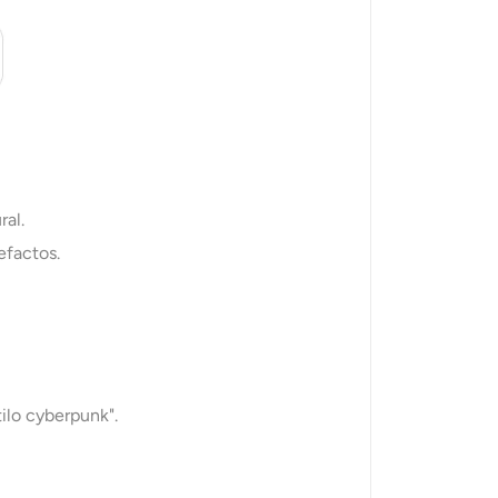
al.
efactos.
ilo cyberpunk".