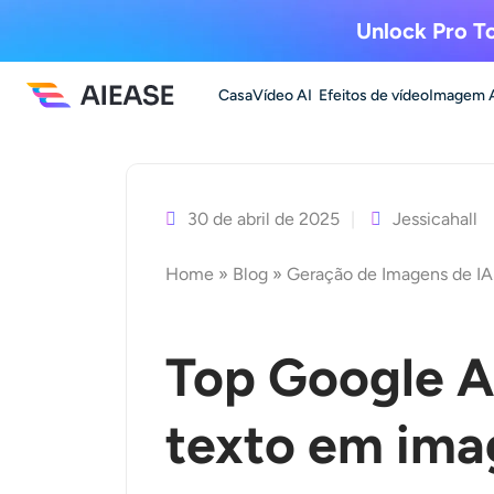
Unlock Pro To
Casa
Vídeo AI
Efeitos de vídeo
Imagem 
Saltar
para
o
30 de abril de 2025
Jessicahall
conteúdo
Home
»
Blog
»
Geração de Imagens de IA
Top Google A
texto em im