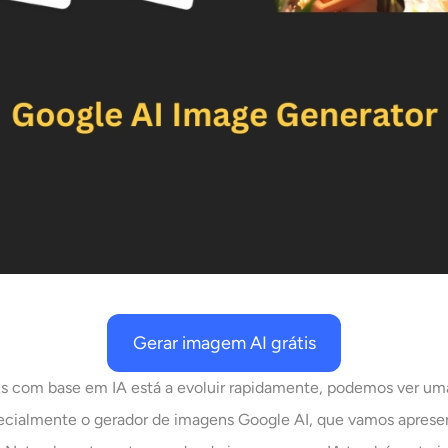
Gerar imagem AI grátis
com base em IA está a evoluir rapidamente, podemos ver uma
pecialmente o gerador de imagens Google AI, que vamos aprese