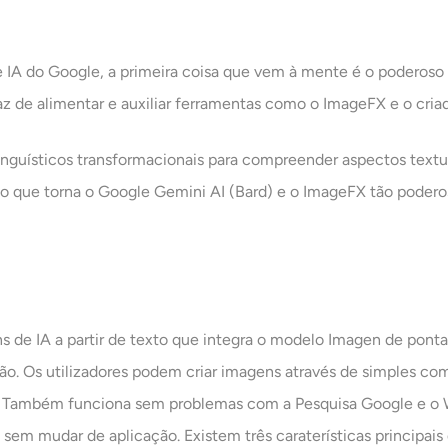
e IA do Google, a primeira coisa que vem à mente é o poderos
az de alimentar e auxiliar ferramentas como o ImageFX e o cria
inguísticos transformacionais para compreender aspectos text
isto que torna o Google Gemini AI (Bard) e o ImageFX tão poder
 de IA a partir de texto que integra o modelo Imagen de pont
o. Os utilizadores podem criar imagens através de simples co
a. Também funciona sem problemas com a Pesquisa Google e o W
em mudar de aplicação. Existem três caraterísticas principais