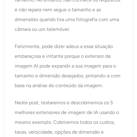
Gerador de tiro na cabeça AI
e não repara nem segue o tamanho e as
dimensões quando tira uma fotografia com uma
Criador de fotos para passaporte
câmara ou um telemóvel.
Ferramentas de vídeo
Felizmente, pode dizer adeus a essa situação
Efeitos de vídeo
embaraçosa e irritante porque o extensor de
imagem AI pode expandir a sua imagem para o
Aprimorador de vídeo
tamanho e dimensão desejados, pintando-a com
base na análise do conteúdo da imagem.
Removedor de Marca-d'água de Vídeo
Neste post, testaremos e descobriremos os 5
melhores extensores de imagem de IA usando o
mesmo exemplo. Cobriremos todos os custos,
taxas, velocidade, opções de dimensão e