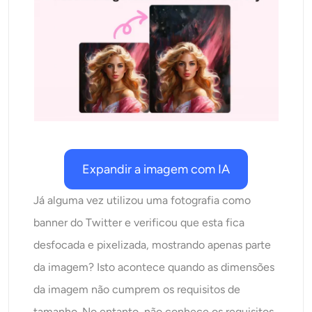
AI Recolorir
Gerador de Imagens com Estilo por IA
Ferramentas de retrato
Trocador de penteado
Trocador de roupas
Expandir a imagem com IA
Já alguma vez utilizou uma fotografia como
Bebê AI
banner do Twitter e verificou que esta fica
Filtro de IA
desfocada e pixelizada, mostrando apenas parte
da imagem? Isto acontece quando as dimensões
Gerador de tiro na cabeça Pro
da imagem não cumprem os requisitos de
tamanho. No entanto, não conhece os requisitos