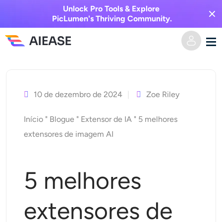
Unlock Pro Tools & Explore
PicLumen's Thriving Community.
Saltar
Casa
para
o
10 de dezembro de 2024
Zoe Riley
Vídeo AI
conteúdo
Início
"
Blogue
"
Extensor de IA
"
5 melhores
Efeitos de vídeo
Texto para vídeo
extensores de imagem AI
Imagem para vídeo
Imagem AI
5 melhores
Efeitos de vídeo
Ferramentas de IA
Imagem para imagem
extensores de
Gerador de beijo AI
Texto para Imagem
Precificação
Editor e Criador de Fotos