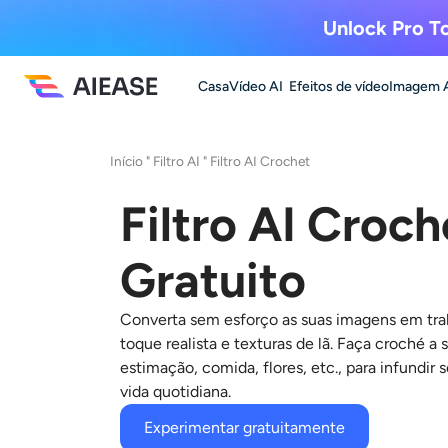
Unlock Pro To
Casa
Vídeo AI
Efeitos de vídeo
Imagem 
Início
"
Filtro AI
"
Filtro AI Crochet
Filtro AI Croch
Gratuito
Converta sem esforço as suas imagens em tr
toque realista e texturas de lã. Faça croché a s
estimação, comida, flores, etc., para infundir
vida quotidiana.
Experimentar gratuitamente