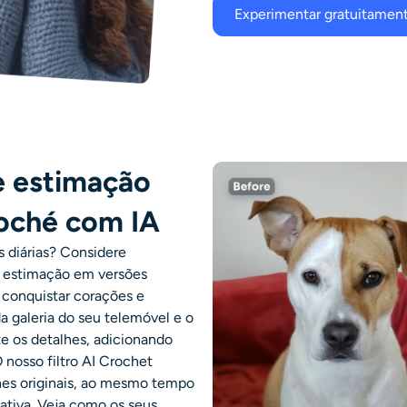
Experimentar gratuitamen
e estimação
roché com IA
s diárias? Considere
de estimação em versões
conquistar corações e
 galeria do seu telemóvel e o
e os detalhes, adicionando
 nosso filtro AI Crochet
lhes originais, ao mesmo tempo
ativa. Veja como os seus