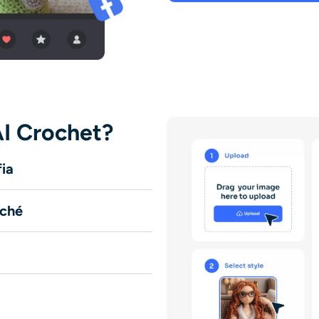
AI Crochet?
fia
oché