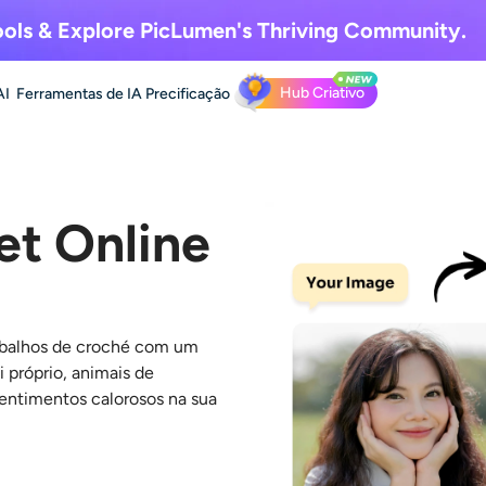
ols & Explore
PicLumen's Thriving Community.
Hub Criativo
AI
Ferramentas de IA
Precificação
et Online
abalhos de croché com um
i próprio, animais de
 sentimentos calorosos na sua