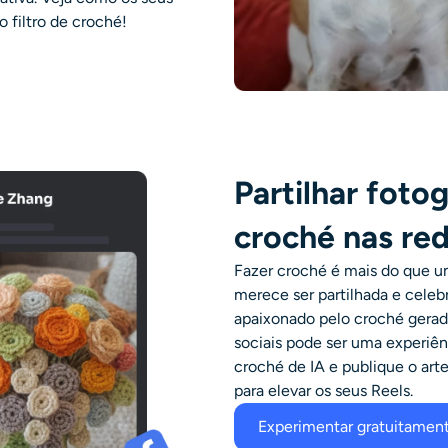
 filtro de croché!
Partilhar foto
croché nas red
Fazer croché é mais do que u
merece ser partilhada e celeb
apaixonado pelo croché gerado 
sociais pode ser uma experiênc
croché de IA e publique o art
para elevar os seus Reels.
Experimentar gratuitamen