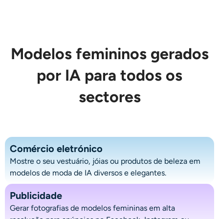
AI Recolorir
Gerador de Imagens com Estilo por IA
Modelos femininos gerados
Ferramentas de retrato
por IA para todos os
Trocador de penteado
sectores
Trocador de roupas
Bebê AI
Comércio eletrónico
Mostre o seu vestuário, jóias ou produtos de beleza em
Filtro de IA
modelos de moda de IA diversos e elegantes.
Publicidade
Gerador de tiro na cabeça Pro
Gerar fotografias de modelos femininas em alta