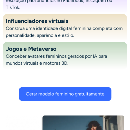
resolução para anúncios no Facebook, Instagram ou
Gerador de tiro na cabeça AI
TikTok.
Criador de fotos para passaporte
Influenciadores virtuais
Construa uma identidade digital feminina completa com
personalidade, aparência e estilo.
Ferramentas de vídeo
Jogos e Metaverso
Efeitos de vídeo
Conceber avatares femininos gerados por IA para
mundos virtuais e motores 3D.
Aprimorador de vídeo
Removedor de Marca-d'água de Vídeo
Gerar modelo feminino gratuitamente