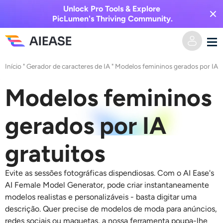
Unlock Pro Tools & Explore
PicLumen's Thriving Community.
Início
"
Gerador de caracteres de IA
"
Modelos femininos gerados por IA
Casa
Modelos femininos
Vídeo AI
gerados por IA
Efeitos de vídeo
Texto para vídeo
gratuitos
Imagem para vídeo
Imagem AI
Evite as sessões fotográficas dispendiosas. Com o AI Ease's
Efeitos de vídeo
Ferramentas de IA
Imagem para imagem
AI Female Model Generator, pode criar instantaneamente
modelos realistas e personalizáveis - basta digitar uma
Gerador de beijo AI
Texto para Imagem
descrição. Quer precise de modelos de moda para anúncios,
Precificação
Editor e Criador de Fotos
redes sociais ou maquetas, a nossa ferramenta poupa-lhe