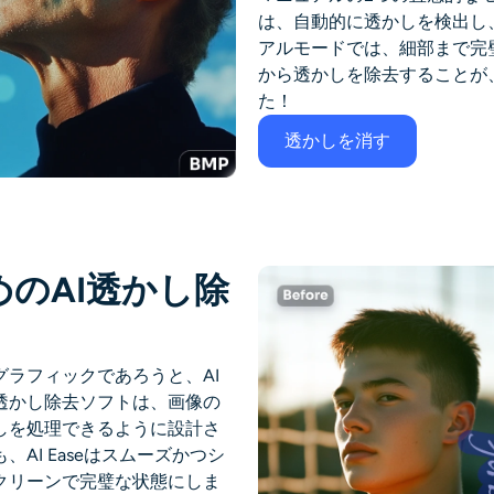
は、自動的に透かしを検出し
アルモードでは、細部まで完
から透かしを除去することが
た！
透かしを消す
のAI透かし除
ラフィックであろうと、AI
I透かし除去ソフトは、画像の
しを処理できるように設計さ
AI Easeはスムーズかつシ
クリーンで完璧な状態にしま