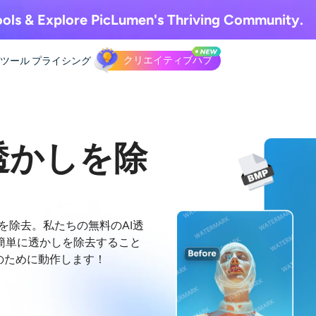
ols & Explore
PicLumen's Thriving Community.
クリエイティブハブ
Iツール
プライシング
ら透かしを除
しを除去。私たちの無料のAI透
簡単に透かしを除去すること
くのために動作します！