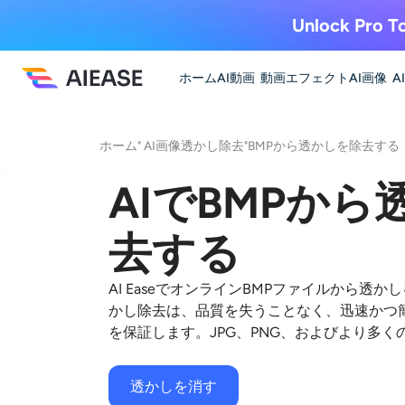
Unlock Pro To
ホーム
AI動画
動画エフェクト
AI画像
A
ホーム
"
AI画像透かし除去
"
BMPから透かしを除去する
AIでBMPか
去する
AI EaseでオンラインBMPファイルから透か
かし除去は、品質を失うことなく、迅速かつ
を保証します。JPG、PNG、およびより多
透かしを消す