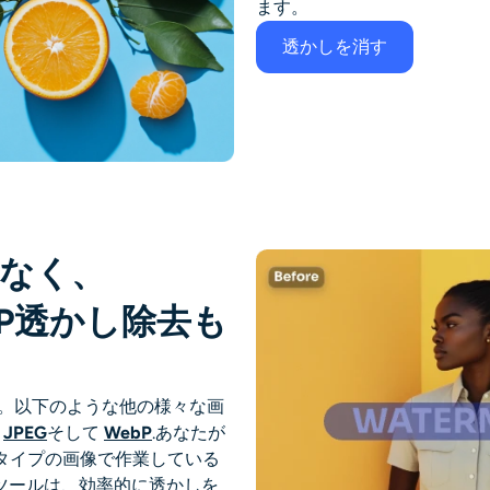
ます。
透かしを消す
でなく、
EBP透かし除去も
せん。以下のような他の様々な画
,
JPEG
そして
WebP
.あなたが
タイプの画像で作業している
ツールは、効率的に透かしを