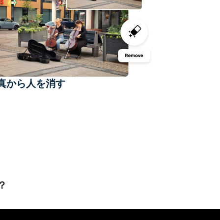
真から人を消す
？