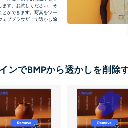
します。お試しください、そ
ことができます。写真をツー
ウェブブラウザ上で透かし除
インでBMPから透かしを削除