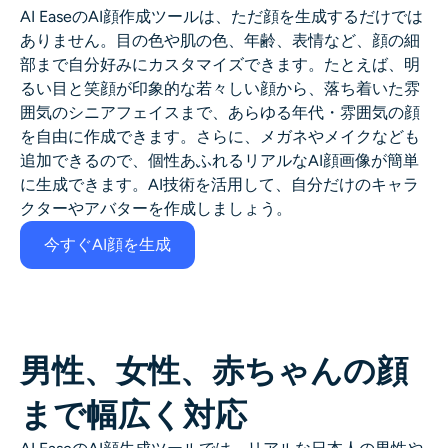
AI EaseのAI顔作成ツールは、ただ顔を生成するだけでは
ありません。目の色や肌の色、年齢、表情など、顔の細
部まで自分好みにカスタマイズできます。たとえば、明
るい目と笑顔が印象的な若々しい顔から、落ち着いた雰
囲気のシニアフェイスまで、あらゆる年代・雰囲気の顔
を自由に作成できます。さらに、メガネやメイクなども
追加できるので、個性あふれるリアルなAI顔画像が簡単
に生成できます。AI技術を活用して、自分だけのキャラ
クターやアバターを作成しましょう。
今すぐAI顔を生成
男性、女性、赤ちゃんの顔
まで幅広く対応