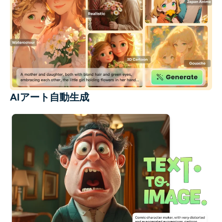
AIアート自動生成