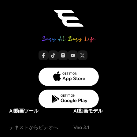
GET IT ON
App Store
GET IT ON
Google Play
AI動画ツール
AI動画モデル
テキストからビデオへ
Veo 3.1