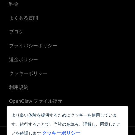
料金
よくある質問
ブログ
プライバシーポリシー
返金ポリシー
クッキーポリシー
利用規約
OpenClaw ファイル復元
OpenClaw メール復旧
より良い体験を提供するためにクッキーを使用していま
す。続行することで、当社のを読み、理解し、同意したこ
クッキーポリシー
とを確認します