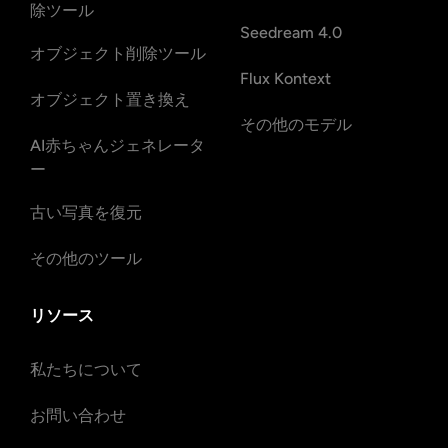
除ツール
Seedream 4.0
オブジェクト削除ツール
Flux Kontext
オブジェクト置き換え
その他のモデル
AI赤ちゃんジェネレータ
ー
古い写真を復元
その他のツール
リソース
私たちについて
お問い合わせ