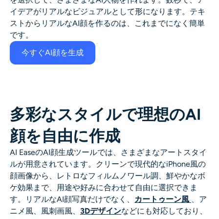
イデアがリアルなビジュアルとして形になります。テキ
ストからリアルなAI顔を作るのは、これまでになく簡単
です。
今すぐAI顔を生成
多彩なスタイルで理想のAI
顔を自由に作成
AI EaseのAI顔生成ツールでは、さまざまなアートスタイ
ルが用意されています。クリーンで現代的なiPhone風の
顔画像から、レトロなフィルムノワール調、鮮やかなボ
ケ効果まで、用途や好みに合わせて自由に選択できま
す。リアルなAI顔写真だけでなく、
カートゥーン風
、ア
ニメ風、風刺画風、
3Dデザイン
などにも対応しており、