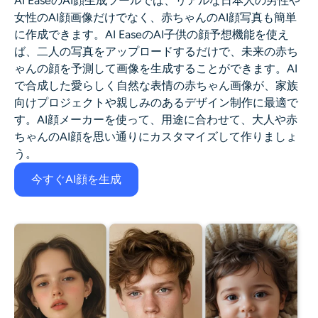
AI EaseのAI顔生成ツールでは、リアルな日本人の男性や
女性のAI顔画像だけでなく、赤ちゃんのAI顔写真も簡単
に作成できます。AI EaseのAI子供の顔予想機能を使え
ば、二人の写真をアップロードするだけで、未来の赤ち
ゃんの顔を予測して画像を生成することができます。AI
で合成した愛らしく自然な表情の赤ちゃん画像が、家族
向けプロジェクトや親しみのあるデザイン制作に最適で
す。AI顔メーカーを使って、用途に合わせて、大人や赤
ちゃんのAI顔を思い通りにカスタマイズして作りましょ
う。
今すぐAI顔を生成