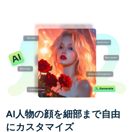
AI人物の顔を細部まで自由
にカスタマイズ