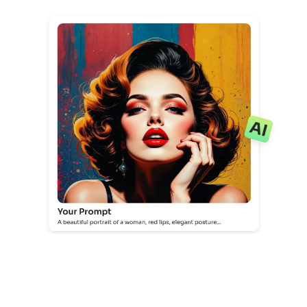
サポートされている AI モデル
AIハグジェネレーター
フォトエンハンサー
Seedream 5.0 Pro
Nano Banana Pro
Seedream 4.5
ナノバナナ
フラックス Kontext
AIダンスジェネレーター
オブジェクトリムーバー
サポートされている AI モデル
透かしリムーバー
Seedance 2.0
Kling 2.6 Motion Control
Veo 3.1
Sora 2.0
Kling 2.6 Pro
Kling 2.1 Master
Hailuo 2.3
背景リムーバー
Wan 2.5
AIの背景
写真の復元
AIエクステンダー
AIリプレイサー