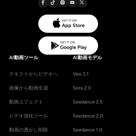
GET IT ON
App Store
GET IT ON
Google Play
AI動画ツール
AI動画モデル
テキストからビデオへ
Veo 3.1
画像から動画生成
Sora 2.0
動画エフェクト
Seedance 2.5
ビデオ強化ツール
Seedance 2.0
動画の透かし削除
Seedance 1.0