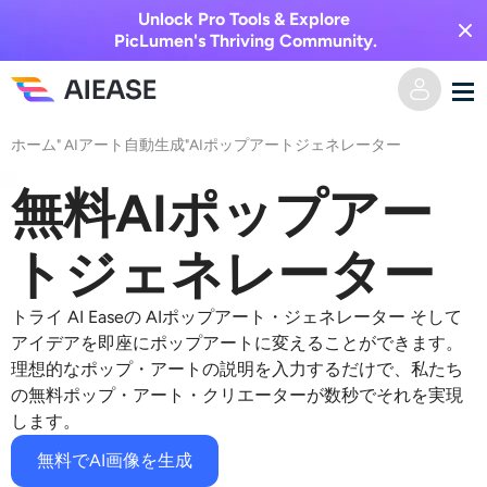
Unlock Pro Tools & Explore
PicLumen's Thriving Community.
ホーム
"
AIアート自動生成
"
AIポップアートジェネレーター
ホーム
無料AIポップアー
AI動画
トジェネレーター
動画エフェクト
テキストからビデオへ
トライ
AI Easeの
AIポップアート・ジェネレーター
そして
画像からビデオへ
AI画像
アイデアを即座にポップアートに変えることができます。
理想的なポップ・アートの説明を入力するだけで、私たち
ビデオエフェクト
の無料ポップ・アート・クリエーターが数秒でそれを実現
AIツール
画像から画像へ
します。
AIキスジェネレーター
テキストから画像へ
プライシング
写真編集＆クリエイター
無料でAI画像を生成