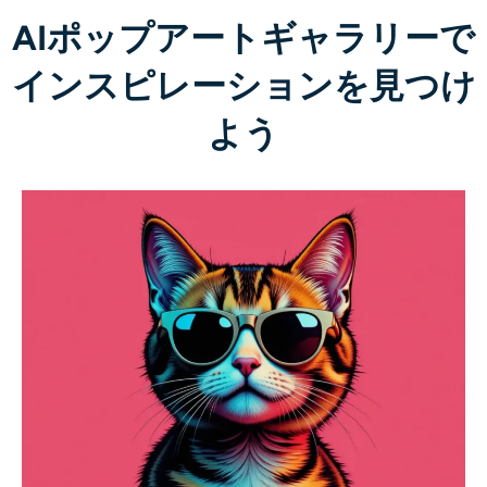
AIリカラー
AIポップアートギャラリーで
インスピレーションを見つけ
AIスタイル画像ジェネレーター
よう
ポートレートツール
ヘアスタイルチェンジャー
衣類チェンジャー
AIベイビー
AIフィルター
ヘッドショットジェネレータープロ