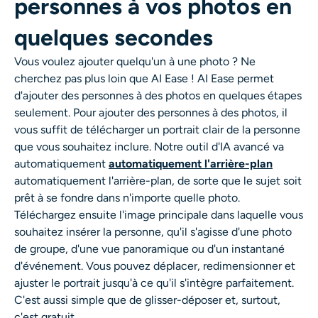
personnes à vos photos en
Générateur de tirs à la tête IA
quelques secondes
Créateur de photos d’identité
Vous voulez ajouter quelqu'un à une photo ? Ne
cherchez pas plus loin que AI Ease ! AI Ease permet
Outils vidéo
d'ajouter des personnes à des photos en quelques étapes
seulement. Pour ajouter des personnes à des photos, il
Effets vidéo
vous suffit de télécharger un portrait clair de la personne
que vous souhaitez inclure. Notre outil d'IA avancé va
automatiquement
automatiquement l'arrière-plan
Amplificateur vidéo
automatiquement l'arrière-plan, de sorte que le sujet soit
prêt à se fondre dans n'importe quelle photo.
Suppression de filigrane vidéo
Téléchargez ensuite l'image principale dans laquelle vous
souhaitez insérer la personne, qu'il s'agisse d'une photo
de groupe, d'une vue panoramique ou d'un instantané
d'événement. Vous pouvez déplacer, redimensionner et
ajuster le portrait jusqu'à ce qu'il s'intègre parfaitement.
C'est aussi simple que de glisser-déposer et, surtout,
c'est gratuit.