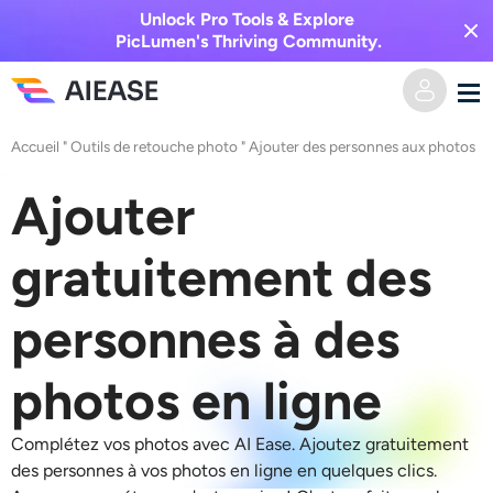
Unlock Pro Tools & Explore
PicLumen's Thriving Community.
Accueil
"
Outils de retouche photo
"
Ajouter des personnes aux photos
Domicile
Ajouter
Vidéo IA
gratuitement des
Effets vidéo
Texte en vidéo
personnes à des
De l’image à la vidéo
Image IA
photos en ligne
Effets vidéo
Outils d’IA
Image vers image
Complétez vos photos avec AI Ease. Ajoutez gratuitement
Générateur de baisers IA
Texte en image
Prisée
Éditeur et créateur de photos
des personnes à vos photos en ligne en quelques clics.