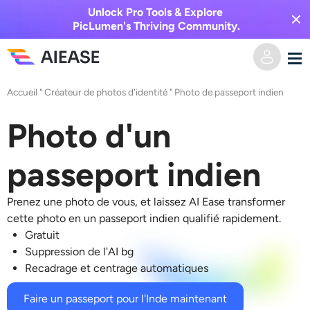
Unlock Pro Tools & Explore
PicLumen's Thriving Community.
Accueil
"
Créateur de photos d'identité
"
Photo de passeport indien
Domicile
Photo d'un
Vidéo IA
passeport indien
Effets vidéo
Texte en vidéo
Prenez une photo de vous, et laissez AI Ease transformer
De l’image à la vidéo
Image IA
cette photo en un passeport indien qualifié rapidement.
Gratuit
Effets vidéo
Outils d’IA
Image vers image
Suppression de l'AI bg
Recadrage et centrage automatiques
Générateur de baisers IA
Texte en image
Prisée
Éditeur et créateur de photos
Faire un passeport pour l'Inde maintenant