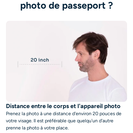
photo de passeport ?
AI Recolor
Générateur d’images stylisées par IA
Outils de portrait
Changeur de coiffure
Changeur de vêtements
Bébé IA
Filtre AI
Distance entre le corps et l'appareil photo
Prenez la photo à une distance d'environ 20 pouces de
votre visage. Il est préférable que quelqu'un d'autre
Générateur de tirs à la tête Pro
prenne la photo à votre place.