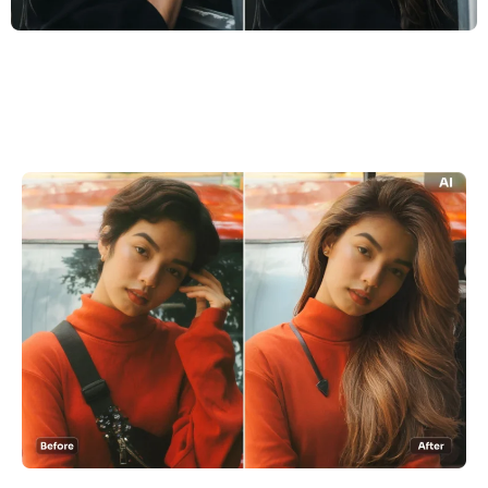
AI Recolor
Générateur d’images stylisées par IA
Outils de portrait
Changeur de coiffure
Changeur de vêtements
Bébé IA
Filtre AI
Générateur de tirs à la tête Pro