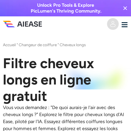
Unlock Pro Tools & Explore
PicLumen's Thriving Community.
Domicile
Accueil
"
Changeur de coiffure
"
Cheveux longs
Vidéo IA
Filtre cheveux
Effets vidéo
Texte en vidéo
longs en ligne
De l’image à la vidéo
Image IA
gratuit
Effets vidéo
Outils d’IA
Image vers image
Vous vous demandez : "De quoi aurais-je l'air avec des
cheveux longs ?" Explorez le filtre pour cheveux longs d'AI
Générateur de baisers IA
Ease, piloté par l'IA. Essayez différentes coiffures longues
Texte en image
Prisée
Éditeur et créateur de photos
pour hommes et femmes. Explorez et essayez les looks