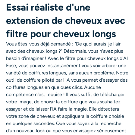
Essai réaliste d'une
Générateur de tirs à la tête IA
extension de cheveux avec
Créateur de photos d’identité
filtre pour cheveux longs
Outils vidéo
Vous êtes-vous déjà demandé : "De quoi aurais-je l'air
avec des cheveux longs ?" Désormais, vous n'avez plus
Effets vidéo
besoin d'imaginer ! Avec le filtre pour cheveux longs d'AI
Ease, vous pouvez instantanément vous voir arborer une
Amplificateur vidéo
variété de coiffures longues, sans aucun problème. Notre
outil de coiffure piloté par l'IA vous permet d'essayer des
Suppression de filigrane vidéo
coiffures longues en quelques clics. Aucune
compétence n'est requise ! Il vous suffit de télécharger
votre image, de choisir la coiffure que vous souhaitez
essayer et de laisser l'IA faire la magie. Elle détectera
votre zone de cheveux et appliquera la coiffure choisie
en quelques secondes. Que vous soyez à la recherche
d'un nouveau look ou que vous envisagiez sérieusement