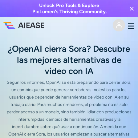
Unlock Pro Tools & Explore
PicLumen's Thriving Community.
Hogar
¿OpenAI cierra Sora? Descubre
las mejores alternativas de
AI Video
video con IA
Efectos de video
Texto a video
Según los informes, OpenAI se está preparando para cerrar Sora,
un cambio que puede generar verdaderas molestias para los
Imagen a video
Imagen AI
usuarios que dependen de herramientas de video con IA en su
trabajo diario. Para muchos creadores, el problema no es solo
Efectos de video
Herramientas de IA
Imagen a imagen
perder acceso a un modelo, sino también lidiar con producciones
interrumpidas, cambios de herramientas creativas y la
incertidumbre sobre qué usar a continuación. A medida que
Generador de besos de IA
Texto a imagen
Precios
Editor y creador de fotos
OpenAI cierra Sora, los usuarios empiezan a buscar alternativas