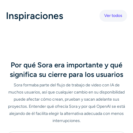
wide open as if yelling. The mini bike has a visible headlight,
Generador de disparos a la cabeza con IA
black tires and a small license plate area. Background
Inspiraciones
features suburban houses, trees, power lines, concrete
Ver todos
barrier, passing cars and partly cloudy sky. Dynamic
Creador de fotos de pasaporte
background motion blur to convey speed, natural daylight,
humorous and absurd vibe.
Herramientas de video
Efectos de video
Por qué Sora era importante y qué
Potenciador de video
significa su cierre para los usuarios
Sora formaba parte del flujo de trabajo de video con IA de
Quitar marca de agua de video
muchos usuarios, así que cualquier cambio en su disponibilidad
puede afectar cómo crean, prueban y sacan adelante sus
proyectos. Entender qué ofrecía Sora y por qué OpenAI se está
alejando de él facilita elegir la alternativa adecuada con menos
interrupciones.