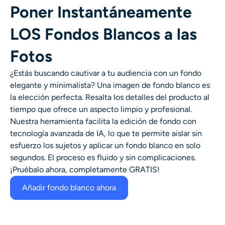
Poner Instantáneamente
Generador de disparos a la cabeza con IA
LOS Fondos Blancos a las
Creador de fotos de pasaporte
Fotos
Herramientas de video
¿Estás buscando cautivar a tu audiencia con un fondo
elegante y minimalista? Una imagen de fondo blanco es
Efectos de video
la elección perfecta. Resalta los detalles del producto al
tiempo que ofrece un aspecto limpio y profesional.
Potenciador de video
Nuestra herramienta facilita la edición de fondo con
tecnología avanzada de IA, lo que te permite aislar sin
Quitar marca de agua de video
esfuerzo los sujetos y aplicar un fondo blanco en solo
segundos. El proceso es fluido y sin complicaciones.
¡Pruébalo ahora, completamente GRATIS!
Añadir fondo blanco ahora