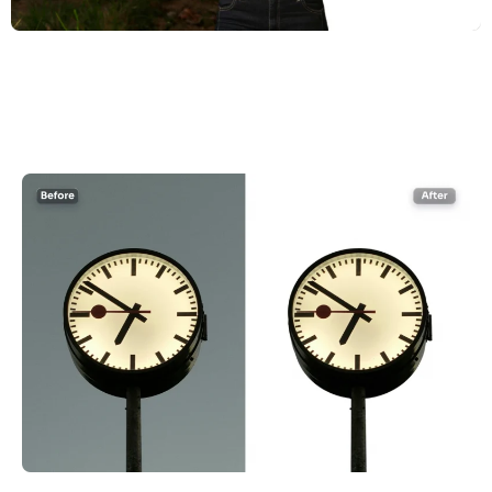
AI Recolor
Generador de Imágenes con Estilo por IA
Herramientas de retrato
Cambiador de peinado
Cambiador de ropa
Bebé IA
Filtro AI
Generador de disparos a la cabeza Pro