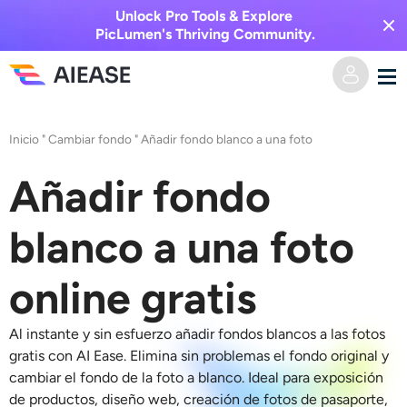
Unlock Pro Tools & Explore
PicLumen's Thriving Community.
Hogar
Inicio
"
Cambiar fondo
"
Añadir fondo blanco a una foto
AI Video
Añadir fondo
Efectos de video
Texto a video
blanco a una foto
Imagen a video
Imagen AI
online gratis
Efectos de video
Herramientas de IA
Imagen a imagen
Al instante y sin esfuerzo
añadir fondos blancos a las fotos
gratis con AI Ease. Elimina sin problemas el fondo original y
Generador de besos de IA
cambiar el fondo de la foto a blanco
. Ideal para exposición
Texto a imagen
Precios
Editor y creador de fotos
de productos, diseño web, creación de fotos de pasaporte,