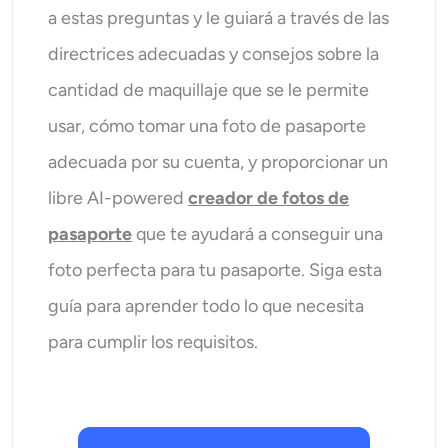
Generador de disparos a la cabeza con IA
a estas preguntas y le guiará a través de las
directrices adecuadas y consejos sobre la
Creador de fotos de pasaporte
cantidad de maquillaje que se le permite
Herramientas de video
usar, cómo tomar una foto de pasaporte
adecuada por su cuenta, y proporcionar un
Efectos de video
libre AI-powered
creador de fotos de
pasaporte
que te ayudará a conseguir una
Potenciador de video
foto perfecta para tu pasaporte. Siga esta
Quitar marca de agua de video
guía para aprender todo lo que necesita
para cumplir los requisitos.