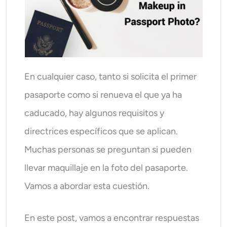
AI Recolor
Generador de Imágenes con Estilo por IA
Herramientas de retrato
En cualquier caso, tanto si solicita el primer
Cambiador de peinado
pasaporte como si renueva el que ya ha
caducado, hay algunos requisitos y
Cambiador de ropa
directrices específicos que se aplican.
Muchas personas se preguntan si pueden
Bebé IA
llevar maquillaje en la foto del pasaporte.
Filtro AI
Vamos a abordar esta cuestión.
Generador de disparos a la cabeza Pro
En este post, vamos a encontrar respuestas