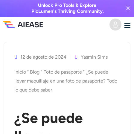
Unlock Pro Tools & Explore
PicLumen's Thriving Community.
Ir
Hogar
al
contenido
12 de agosto de 2024
Yasmin Sims
AI Video
Inicio
"
Blog
"
Foto de pasaporte
"
¿Se puede
Efectos de video
Texto a video
llevar maquillaje en una foto de pasaporte? Todo
lo que debe saber
Imagen a video
Imagen AI
Efectos de video
Herramientas de IA
Imagen a imagen
¿Se puede
Generador de besos de IA
Texto a imagen
Precios
Editor y creador de fotos