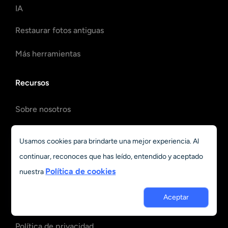
IA
Restaurar fotos antiguas
Más herramientas
Recursos
Sobre nosotros
Contáctanos
Usamos cookies para brindarte una mejor experiencia. Al
Precios
continuar, reconoces que has leído, entendido y aceptado
Política de cookies
nuestra
Preguntas frecuentes
Aceptar
Blog
Política de privacidad