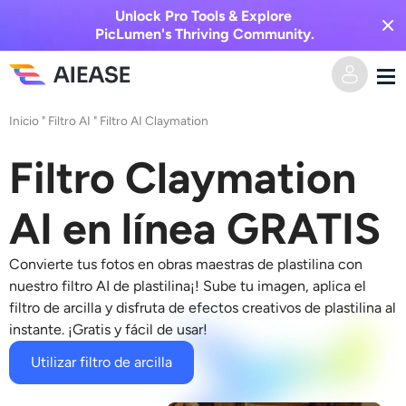
Unlock Pro Tools & Explore
PicLumen's Thriving Community.
Inicio
"
Filtro AI
"
Filtro AI Claymation
Hogar
Filtro Claymation
AI Video
AI en línea GRATIS
Efectos de video
Texto a video
Convierte tus fotos en obras maestras de plastilina con
Imagen a video
Imagen AI
nuestro
filtro AI de plastilina
¡! Sube tu imagen, aplica el
filtro de arcilla y disfruta de efectos creativos de plastilina al
Efectos de video
instante. ¡Gratis y fácil de usar!
Herramientas de IA
Imagen a imagen
Utilizar filtro de arcilla
Generador de besos de IA
Texto a imagen
Precios
Editor y creador de fotos