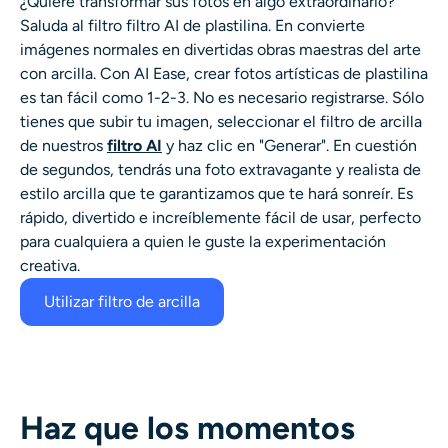
¿Quiere transformar sus fotos en algo extraordinario?
Generador de disparos a la cabeza con IA
Saluda al filtro
filtro AI de plastilina.
En
convierte
imágenes normales en divertidas obras maestras del arte
Creador de fotos de pasaporte
con arcilla. Con AI Ease, crear fotos artísticas de plastilina
es tan fácil como 1-2-3. No es necesario registrarse. Sólo
tienes que subir tu imagen, seleccionar el
filtro de arcilla
Herramientas de video
de nuestros
filtro AI
y haz clic en "Generar". En cuestión
de segundos, tendrás una foto extravagante y realista de
Efectos de video
estilo arcilla que te garantizamos que te hará sonreír. Es
rápido, divertido e increíblemente fácil de usar, perfecto
Potenciador de video
para cualquiera a quien le guste la experimentación
creativa.
Quitar marca de agua de video
Utilizar filtro de arcilla
Haz que los momentos