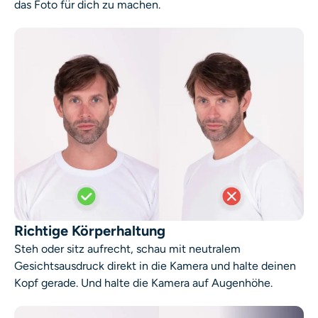
das Foto für dich zu machen.
KI-Headshot-Generator
Passfoto-Ersteller
Video-Werkzeuge
Videoeffekte
Video-Verstärker
Video-Wasserzeichen-Entferner
Richtige Körperhaltung
Steh oder sitz aufrecht, schau mit neutralem
Gesichtsausdruck direkt in die Kamera und halte deinen
Kopf gerade. Und halte die Kamera auf Augenhöhe.