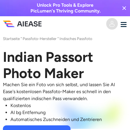
Unlock Pro Tools & Explore
PicLumen's Thriving Community.
Startseite
"
Passfoto-Hersteller
"
Indisches Passfoto
Heim
Indian Passort
KI-Video
Photo Maker
Videoeffekte
Text zu Video
Machen Sie ein Foto von sich selbst, und lassen Sie AI
Bild zu Video
KI-Bild
Ease's kostenlosen Passfoto-Maker es schnell in den
qualifizierten indischen Pass verwandeln.
Videoeffekte
KI-Werkzeuge
Bild zu Bild
Kostenlos
AI bg Entfernung
Automatisches Zuschneiden und Zentrieren
KI-Kuss-Generator
Text zu Bild
Auszeichnung
Foto-Editor & -Creator