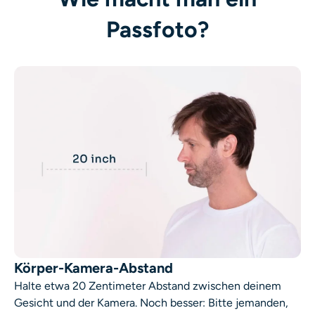
KI neu einfärben
Passfoto?
KI-Stil-Bildgenerator
Hochformat-Werkzeuge
Frisuren-Wechsler
Kleiderbügel
KI-Baby
KI-Filter
Körper-Kamera-Abstand
Halte etwa 20 Zentimeter Abstand zwischen deinem
Headshot-Generator Pro
Gesicht und der Kamera. Noch besser: Bitte jemanden,