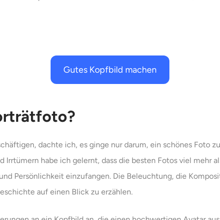
Gutes Kopfbild machen
orträtfoto?
schäftigen, dachte ich, es ginge nur darum, ein schönes Foto 
 Irrtümern habe ich gelernt, dass die besten Fotos viel mehr al
und Persönlichkeit einzufangen. Die Beleuchtung, die Komposit
schichte auf einen Blick zu erzählen.
erungen an ein Kopfbild an, die einen hochwertigen Avatar au