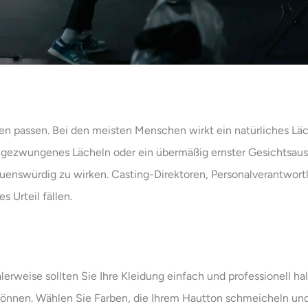
elen passen. Bei den meisten Menschen wirkt ein natürliches Lä
 gezwungenes Lächeln oder ein übermäßig ernster Gesichtsausd
auenswürdig zu wirken. Casting-Direktoren, Personalverantwort
s Urteil fällen.
erweise sollten Sie Ihre Kleidung einfach und professionell hal
können. Wählen Sie Farben, die Ihrem Hautton schmeicheln und