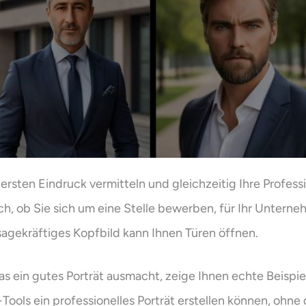
 ersten Eindruck vermitteln und gleichzeitig Ihre Professi
ich, ob Sie sich um eine Stelle bewerben, für Ihr Untern
sagekräftiges Kopfbild kann Ihnen Türen öffnen.
was ein gutes Porträt ausmacht, zeige Ihnen echte Beispi
Tools ein professionelles Porträt erstellen können, ohn