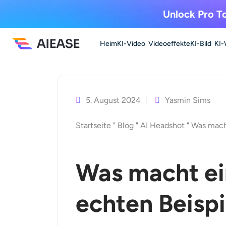
Unlock Pro To
Heim
KI-Video
Videoeffekte
KI-Bild
KI-
Zum
Inhalt
springen
5. August 2024
Yasmin Sims
Startseite
"
Blog
"
AI Headshot
"
Was mach
Was macht ein
echten Beispi