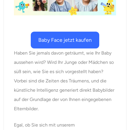
KI neu einfärben
KI-Stil-Bildgenerator
Hochformat-Werkzeuge
Baby Face jetzt kaufen
Haben Sie jemals davon geträumt, wie Ihr Baby
Frisuren-Wechsler
aussehen wird? Wird Ihr Junge oder Mädchen so
Kleiderbügel
süß sein, wie Sie es sich vorgestellt haben?
Vorbei sind die Zeiten des Träumens, und die
KI-Baby
künstliche Intelligenz generiert direkt Babybilder
auf der Grundlage der von Ihnen eingegebenen
KI-Filter
Elternbilder.
Headshot-Generator Pro
Egal, ob Sie sich mit unserem