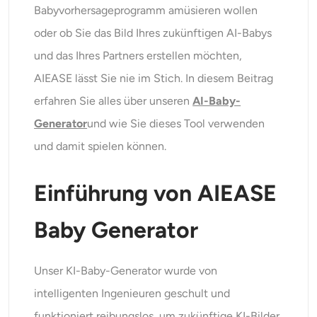
Babyvorhersageprogramm amüsieren wollen
KI-Headshot-Generator
oder ob Sie das Bild Ihres zukünftigen AI-Babys
Passfoto-Ersteller
und das Ihres Partners erstellen möchten,
AIEASE lässt Sie nie im Stich. In diesem Beitrag
Video-Werkzeuge
erfahren Sie alles über unseren
AI-Baby-
Generator
und wie Sie dieses Tool verwenden
Videoeffekte
und damit spielen können.
Video-Verstärker
Einführung von AIEASE
Video-Wasserzeichen-Entferner
Baby Generator
Unser KI-Baby-Generator wurde von
intelligenten Ingenieuren geschult und
funktioniert reibungslos, um zukünftige KI-Bilder