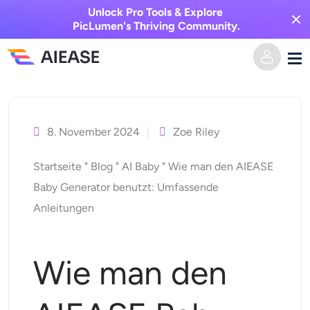
Unlock Pro Tools & Explore
PicLumen's Thriving Community.
Zum
Heim
Inhalt
springen
8. November 2024
Zoe Riley
KI-Video
Startseite
"
Blog
"
AI Baby
"
Wie man den AIEASE
Videoeffekte
Text zu Video
Baby Generator benutzt: Umfassende
Anleitungen
Bild zu Video
KI-Bild
Videoeffekte
KI-Werkzeuge
Bild zu Bild
Wie man den
KI-Kuss-Generator
Text zu Bild
Auszeichnung
Foto-Editor & -Creator