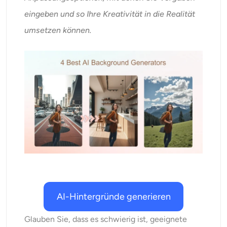
KI neu einfärben
eingeben und so Ihre Kreativität in die Realität
umsetzen können.
KI-Stil-Bildgenerator
Hochformat-Werkzeuge
Frisuren-Wechsler
Kleiderbügel
KI-Baby
KI-Filter
AI-Hintergründe generieren
Headshot-Generator Pro
Glauben Sie, dass es schwierig ist, geeignete