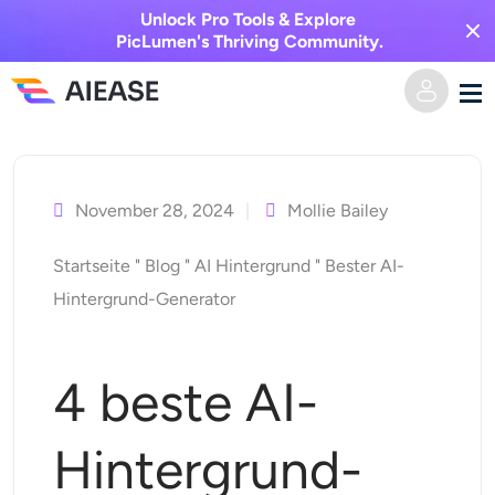
Unlock Pro Tools & Explore
PicLumen's Thriving Community.
Zum
Heim
Inhalt
springen
November 28, 2024
Mollie Bailey
KI-Video
Startseite
"
Blog
"
AI Hintergrund
"
Bester AI-
Videoeffekte
Text zu Video
Hintergrund-Generator
Bild zu Video
KI-Bild
4 beste AI-
Videoeffekte
KI-Werkzeuge
Bild zu Bild
Hintergrund-
KI-Kuss-Generator
Text zu Bild
Auszeichnung
Foto-Editor & -Creator