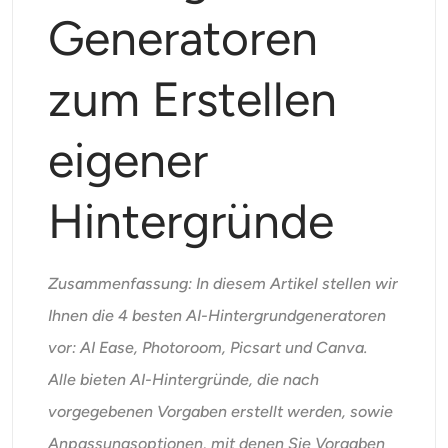
Unterstützte KI-Modelle
Generatoren
KI-Umarmungsgenerator
Foto-Verstärker
Seedream 5.0 Pro
Nano Banana Pro
Seedream 4.5
Nano Banane
Flux Kontext
KI-Tanzgenerator
zum Erstellen
Objekt-Entferner
Unterstützte KI-Modelle
Wasserzeichen-Entferner
eigener
Seedance 2.0
Kling 2.6 Motion Control
Veo 3.1
Sora 2.0
Kling 2.6 Pro
Kling 2.1 Master
Hailuo 2.3
Hintergrund-Entferner
Hintergründe
Wan 2.5
KI-Hintergrund
Zusammenfassung: In diesem Artikel stellen wir
Restaurierung von Fotos
Ihnen die 4 besten AI-Hintergrundgeneratoren
vor: AI Ease, Photoroom, Picsart und Canva.
KI-Extender
Alle bieten AI-Hintergründe, die nach
vorgegebenen Vorgaben erstellt werden, sowie
KI-Ersatz
Anpassungsoptionen, mit denen Sie Vorgaben