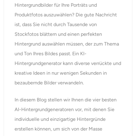
KI-Headshot-Generator
Hintergrundbilder für Ihre Porträts und
Produktfotos auszuwählen? Die gute Nachricht
Passfoto-Ersteller
ist, dass Sie nicht durch Tausende von
Stockfotos blättern und einen perfekten
Video-Werkzeuge
Hintergrund auswählen müssen, der zum Thema
und Ton Ihres Bildes passt. Ein KI-
Videoeffekte
Hintergrundgenerator kann diverse verrückte und
Video-Verstärker
kreative Ideen in nur wenigen Sekunden in
bezaubernde Bilder verwandeln.
Video-Wasserzeichen-Entferner
In diesem Blog stellen wir Ihnen die vier besten
AI-Hintergrundgeneratoren vor, mit denen Sie
individuelle und einzigartige Hintergründe
erstellen können, um sich von der Masse