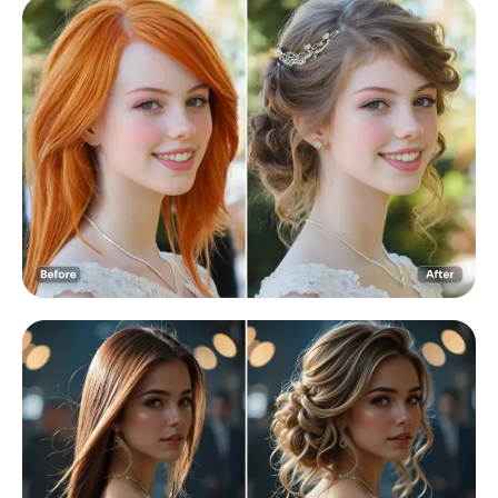
Gerador de tiro na cabeça AI
Criador de fotos para passaporte
Ferramentas de vídeo
Efeitos de vídeo
Aprimorador de vídeo
Removedor de Marca-d'água de Vídeo