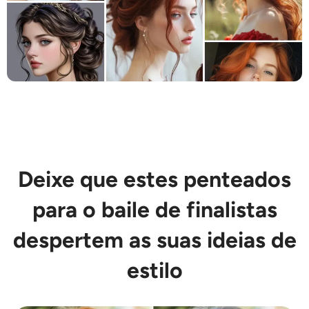
AI Recolorir
Gerador de Imagens com Estilo por IA
Ferramentas de retrato
Trocador de penteado
Trocador de roupas
Deixe que estes penteados
para o baile de finalistas
Bebê AI
despertem as suas ideias de
Filtro de IA
estilo
Gerador de tiro na cabeça Pro