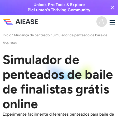
Unlock Pro Tools & Explore
PicLumen's Thriving Community.
Início
"
Mudança de penteado
"
Simulador de penteado de baile de
Casa
finalistas
Vídeo AI
Simulador de
Efeitos de vídeo
Texto para vídeo
penteados de baile
Imagem para vídeo
Imagem AI
de finalistas grátis
Efeitos de vídeo
Ferramentas de IA
Imagem para imagem
online
Gerador de beijo AI
Texto para Imagem
Precificação
Editor e Criador de Fotos
Experimente facilmente diferentes
penteados para baile de