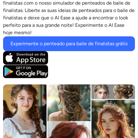
finalistas
com o nosso
simulador de penteados de baile de
Modelos de IA suportados
Gerador de abraços AI
Aprimorador de fotos
finalistas
. Liberte as suas
ideias de penteados para o baile de
Seedream 5.0 Pro
Nano Banana Pro
Seedream 4.5
finalistas
e deixe que o AI Ease a ajude a encontrar o look
Nano Banana
Fluxo Kontext
Gerador de dança AI
perfeito para a sua grande noite! Experimente o AI Ease
Removedor de objetos
hoje mesmo!
Modelos de IA suportados
Removedor de marca d'água
Experimente o penteado para baile de finalistas grátis
Seedance 2.0
Kling 2.6 Motion Control
Veo 3.1
Sora 2.0
Kling 2.6 Pro
Kling 2.1 Master
Hailuo 2.3
Removedor de fundo
Wan 2.5
Antecedentes de IA
Restauração de fotos
Extensor de IA
Substituto de IA