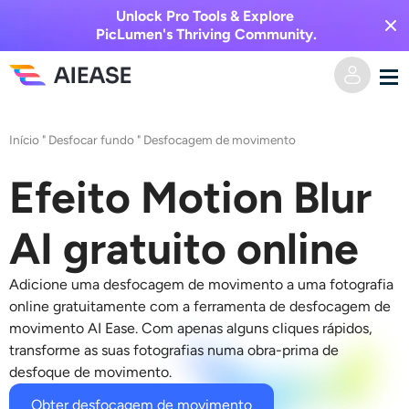
Unlock Pro Tools & Explore
PicLumen's Thriving Community.
Casa
Início
"
Desfocar fundo
"
Desfocagem de movimento
Vídeo AI
Efeito Motion Blur
Efeitos de vídeo
Texto para vídeo
AI gratuito online
Imagem para vídeo
Imagem AI
Adicione uma desfocagem de movimento a uma fotografia
online gratuitamente com a ferramenta de desfocagem de
Efeitos de vídeo
movimento AI Ease. Com apenas alguns cliques rápidos,
Ferramentas de IA
Imagem para imagem
transforme as suas fotografias numa obra-prima de
desfoque de movimento.
Gerador de beijo AI
Texto para Imagem
Precificação
Editor e Criador de Fotos
Obter desfocagem de movimento