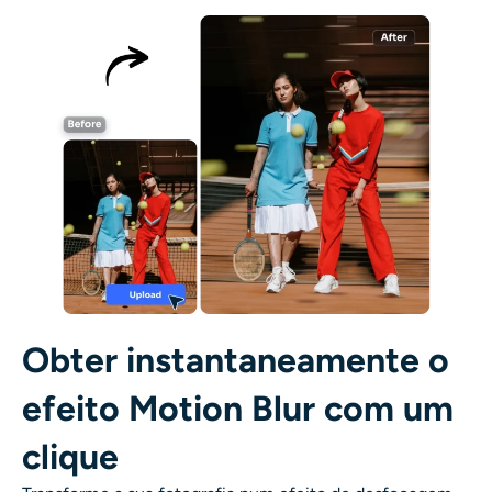
AI Recolorir
Gerador de Imagens com Estilo por IA
Ferramentas de retrato
Trocador de penteado
Trocador de roupas
Bebê AI
Obter instantaneamente o
Filtro de IA
efeito Motion Blur com um
clique
Gerador de tiro na cabeça Pro