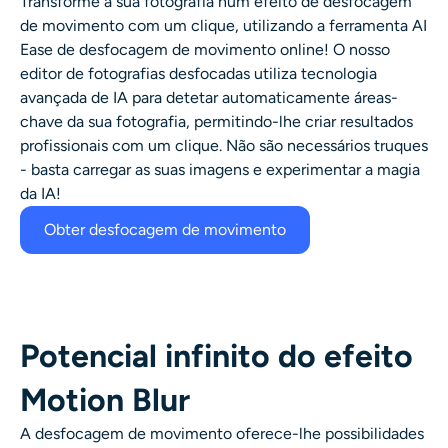
Transforme a sua fotografia num efeito de desfocagem
Gerador de tiro na cabeça AI
de movimento com um clique, utilizando a ferramenta AI
Ease de desfocagem de movimento online! O nosso
Criador de fotos para passaporte
editor de fotografias desfocadas utiliza tecnologia
avançada de IA para detetar automaticamente áreas-
chave da sua fotografia, permitindo-lhe criar resultados
Ferramentas de vídeo
profissionais com um clique. Não são necessários truques
- basta carregar as suas imagens e experimentar a magia
Efeitos de vídeo
da IA!
Obter desfocagem de movimento
Aprimorador de vídeo
Removedor de Marca-d'água de Vídeo
Potencial infinito do efeito
Motion Blur
A desfocagem de movimento oferece-lhe possibilidades