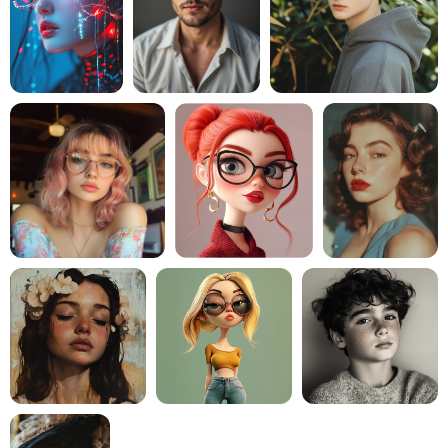
Gerador de tiro na cabeça AI
Criador de fotos para passaporte
Ferramentas de vídeo
Efeitos de vídeo
Aprimorador de vídeo
Removedor de Marca-d'água de Vídeo