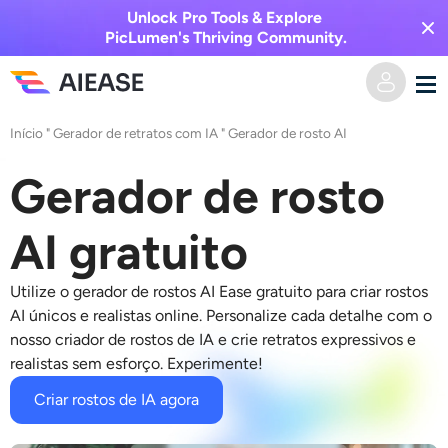
Unlock Pro Tools & Explore
PicLumen's Thriving Community.
Início
"
Gerador de retratos com IA
" Gerador
de rosto AI
Casa
Gerador de rosto
Vídeo AI
AI gratuito
Efeitos de vídeo
Texto para vídeo
Utilize o gerador de rostos AI Ease gratuito para criar rostos
Imagem para vídeo
Imagem AI
AI únicos e realistas online. Personalize cada detalhe com o
nosso criador de rostos de IA e crie retratos expressivos e
Efeitos de vídeo
realistas sem esforço. Experimente!
Ferramentas de IA
Imagem para imagem
Criar rostos de IA agora
Gerador de beijo AI
Texto para Imagem
Precificação
Editor e Criador de Fotos