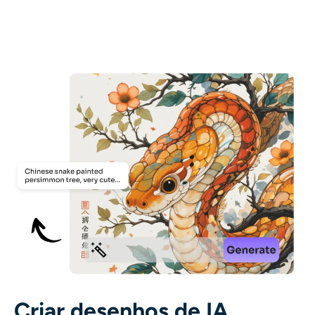
AI Recolorir
Gerador de Imagens com Estilo por IA
Ferramentas de retrato
Trocador de penteado
Trocador de roupas
Bebê AI
Filtro de IA
Gerador de tiro na cabeça Pro
Criar desenhos de IA