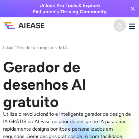
Unlock Pro Tools & Explore
PicLumen's Thriving Community.
Casa
Início
"
Gerador de projectos de IA
Vídeo AI
Gerador de
Efeitos de vídeo
Texto para vídeo
desenhos AI
Imagem para vídeo
Imagem AI
gratuito
Efeitos de vídeo
Ferramentas de IA
Imagem para imagem
Utilize o revolucionário e inteligente gerador de design de
IA GRÁTIS do AI Ease
gerador de design de IA
para criar
Gerador de beijo AI
rapidamente designs bonitos e personalizados em
Texto para Imagem
Precificação
Editor e Criador de Fotos
segundos. Gerar
designs gráficos de IA
com facilidade,