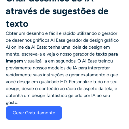
Gerador de tiro na cabeça AI
através de sugestões de
Criador de fotos para passaporte
texto
Obter um desenho é fácil e rápido utilizando o gerador
Ferramentas de vídeo
de desenhos gráficos AI Ease
gerador de design gráfico
AI online da AI Ease
: tenha uma ideia de design em
Efeitos de vídeo
mente, escreva-a e veja o nosso gerador de
texto para
imagem
visualizá-la em segundos. O AI Ease treinou
Aprimorador de vídeo
previamente nossos modelos de IA para interpretar
rapidamente suas instruções e gerar exatamente o que
você deseja em qualidade HD. Personalize tudo no seu
Removedor de Marca-d'água de Vídeo
design, desde o conteúdo ao rácio de aspeto da tela, e
obtenha um design fantástico gerado por IA ao seu
gosto.
Gerar Gratuitamente