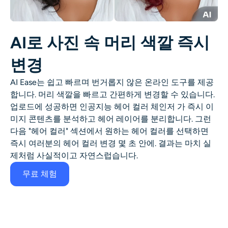
AI 얼굴 사진 생성기
여권 사진 메이커
AI로 사진 속 머리 색깔 즉시
변경
비디오 도구
AI Ease는 쉽고 빠르며 번거롭지 않은 온라인 도구를 제공
비디오 효과
합니다.
머리 색깔을
빠르고 간편하게 변경할 수 있습니다.
업로드에 성공하면 인공지능
헤어 컬러 체인저
가 즉시 이
미지 콘텐츠를 분석하고 헤어 레이어를 분리합니다. 그런
비디오 인핸서
다음 "헤어 컬러" 섹션에서 원하는 헤어 컬러를 선택하면
즉시 여러분의
헤어 컬러 변경
몇 초 안에. 결과는 마치 실
영상 워터마크 제거기
제처럼 사실적이고 자연스럽습니다.
무료 체험