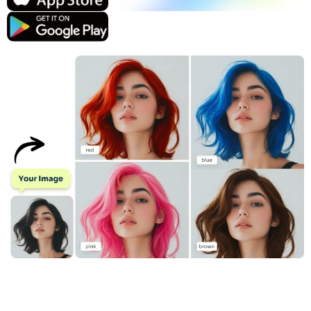
지원되는 AI 모델
AI 포옹 생성기
사진 인핸서
Seedream 5.0 프로
Nano Banana Pro
Seedream 4.5
나노 바나나
플럭스 Kontext
AI 댄스 생성기
개체 제거기
지원되는 AI 모델
워터마크 리무버
Seedance 2.0
Kling 2.6 Motion Control
Veo 3.1
Sora 2.0
Kling 2.6 Pro
Kling 2.1 Master
Hailuo 2.3
배경 제거제
Wan 2.5
AI 배경
사진 복원
AI 익스텐더
AI 대체서