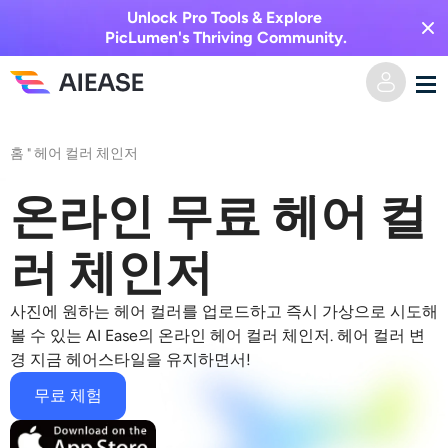
Unlock Pro Tools & Explore
PicLumen's Thriving Community.
홈
홈
"
헤어 컬러 체인저
AI 비디오
온라인 무료 헤어 컬
비디오 효과
텍스트를 비디오로
러 체인저
이미지를 비디오로
AI 이미지
사진에 원하는 헤어 컬러를 업로드하고 즉시 가상으로 시도해
볼 수 있는 AI Ease의 온라인
헤어 컬러 체인저
.
헤어 컬러 변
비디오 효과
경
지금 헤어스타일을 유지하면서!
AI 도구
이미지 변환
무료 체험
AI 키스 생성기
텍스트를 이미지로
가격
사진 편집 및 제작 도구