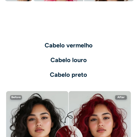
AI Recolorir
Gerador de Imagens com Estilo por IA
Ferramentas de retrato
Cabelo vermelho
Trocador de penteado
Cabelo louro
Trocador de roupas
Cabelo preto
Bebê AI
Filtro de IA
Gerador de tiro na cabeça Pro