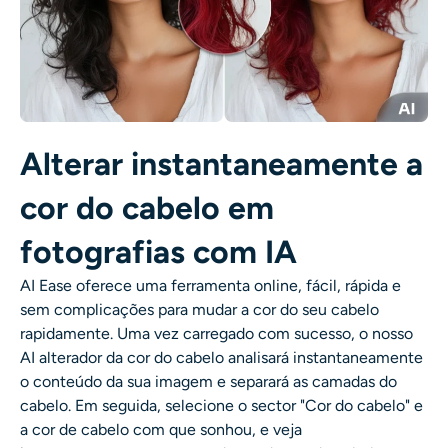
Gerador de tiro na cabeça AI
Criador de fotos para passaporte
Ferramentas de vídeo
Alterar instantaneamente a
Efeitos de vídeo
cor do cabelo em
Aprimorador de vídeo
fotografias com IA
AI Ease oferece uma ferramenta online, fácil, rápida e
Removedor de Marca-d'água de Vídeo
sem complicações para
mudar a cor do seu cabelo
rapidamente. Uma vez carregado com sucesso, o nosso
AI
alterador da cor do cabelo
analisará instantaneamente
o conteúdo da sua imagem e separará as camadas do
cabelo. Em seguida, selecione o sector "Cor do cabelo" e
a cor de cabelo com que sonhou, e veja