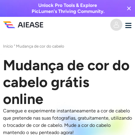
Unlock Pro Tools & Explore
PicLumen's Thriving Community.
Casa
Início
"
Mudança de cor do cabelo
Vídeo AI
Mudança de cor do
Efeitos de vídeo
Texto para vídeo
cabelo grátis
Imagem para vídeo
Imagem AI
online
Efeitos de vídeo
Ferramentas de IA
Imagem para imagem
Carregue e experimente instantaneamente a cor de cabelo
que pretende nas suas fotografias, gratuitamente, utilizando
Gerador de beijo AI
o
trocador de cor de cabelo
.
Mude a cor do cabelo
Texto para Imagem
Precificação
Editor e Criador de Fotos
mantendo o seu penteado agora!