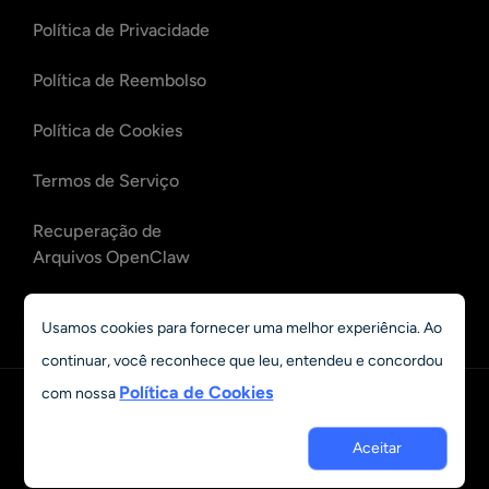
Política de Privacidade
Política de Reembolso
Política de Cookies
Termos de Serviço
Recuperação de
Arquivos OpenClaw
Recuperação de E-mails
Usamos cookies para fornecer uma melhor experiência. Ao
OpenClaw
continuar, você reconhece que leu, entendeu e concordou
Política de Cookies
com nossa
Português
© 2023 - 2026 Grand Vision Tech Software Limited. All rights
Aceitar
reserved.