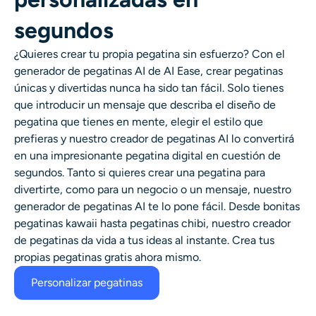
Generador de disparos a la cabeza con IA
segundos
Creador de fotos de pasaporte
¿Quieres crear tu propia pegatina sin esfuerzo? Con el
generador de pegatinas AI de AI Ease, crear pegatinas
Herramientas de video
únicas y divertidas nunca ha sido tan fácil. Solo tienes
que introducir un mensaje que describa el diseño de
pegatina que tienes en mente, elegir el estilo que
Efectos de video
prefieras y nuestro creador de pegatinas AI lo convertirá
en una impresionante pegatina digital en cuestión de
Potenciador de video
segundos. Tanto si quieres crear una pegatina para
divertirte, como para un negocio o un mensaje, nuestro
Quitar marca de agua de video
generador de pegatinas AI te lo pone fácil. Desde bonitas
pegatinas kawaii hasta pegatinas chibi, nuestro creador
de pegatinas da vida a tus ideas al instante. Crea tus
propias pegatinas gratis ahora mismo.
Personalizar pegatinas