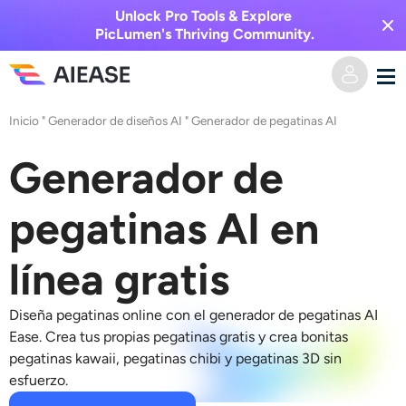
Unlock Pro Tools & Explore
PicLumen's Thriving Community.
Inicio
"
Generador de diseños AI
"
Generador de pegatinas AI
Hogar
Generador de
AI Video
pegatinas AI en
Efectos de video
Texto a video
línea gratis
Imagen a video
Imagen AI
Diseña pegatinas online con el generador de pegatinas AI
Efectos de video
Herramientas de IA
Imagen a imagen
Ease. Crea tus propias pegatinas gratis y crea bonitas
pegatinas kawaii, pegatinas chibi y pegatinas 3D sin
Generador de besos de IA
Texto a imagen
esfuerzo.
Precios
Editor y creador de fotos