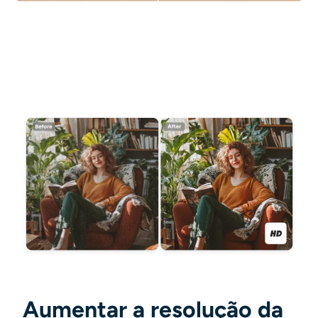
AI Recolorir
Gerador de Imagens com Estilo por IA
Ferramentas de retrato
Trocador de penteado
Trocador de roupas
Bebê AI
Filtro de IA
Gerador de tiro na cabeça Pro
Aumentar a resolução da