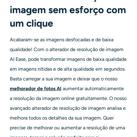
Gerador de tiro na cabeça AI
imagem sem esforço com
um clique
Criador de fotos para passaporte
Ferramentas de vídeo
Acabaram-se as imagens desfocadas e de baixa
qualidade! Com o alterador de resolução de imagem
Efeitos de vídeo
AI Ease, pode transformar imagens de baixa qualidade
em imagens nítidas e de alta qualidade em segundos.
Aprimorador de vídeo
Basta carregar a sua imagem e deixar que o nosso
Removedor de Marca-d'água de Vídeo
melhorador de fotos AI
aumentar automaticamente
a resolução da imagem online gratuitamente. O nosso
avançado alterador de resolução de imagem analisa e
melhora todos os detalhes da sua imagem.
Quer
precise de melhorar ou aumentar a resolução de uma