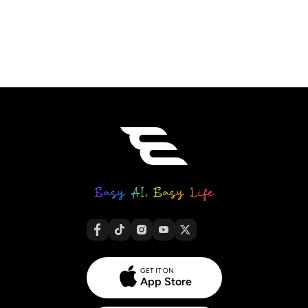
GET IT ON
App Store