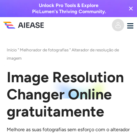
Unlock Pro Tools & Explore
PicLumen's Thriving Community.
Casa
Início
"
Melhorador de fotografias
"
Alterador de resolução de
imagem
Vídeo AI
Image Resolution
Efeitos de vídeo
Texto para vídeo
Changer Online
Imagem para vídeo
Imagem AI
gratuitamente
Efeitos de vídeo
Ferramentas de IA
Imagem para imagem
Gerador de beijo AI
Texto para Imagem
Precificação
Editor e Criador de Fotos
Melhore as suas fotografias sem esforço com o alterador