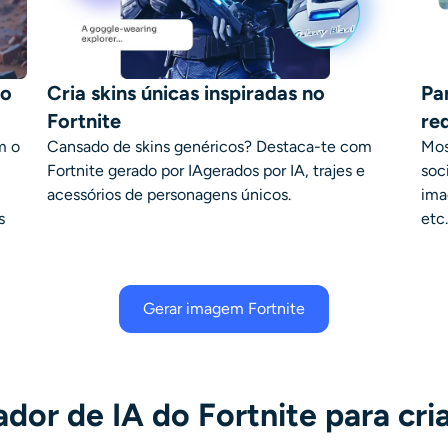
do
Cria skins únicas inspiradas no
Par
Fortnite
re
m o
Cansado de skins genéricos? Destaca-te com
Mos
Fortnite gerado por IA
gerados por IA, trajes e
soc
acessórios de personagens únicos.
ima
s
etc
Gerar imagem Fortnite
or de IA do Fortnite para cria