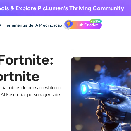
ols & Explore
PicLumen's Thriving Community.
Hub Criativo
AI
Ferramentas de IA
Precificação
Fortnite:
rtnite
riar obras de arte ao estilo do
 AI Ease criar personagens de