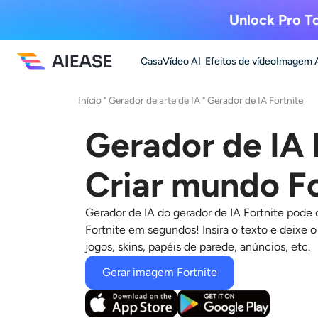
Unlock Pro To
Casa
Vídeo AI
Efeitos de vídeo
Imagem 
Início
"
Gerador de arte de IA
" Gerador
de IA Fortnite
Gerador de IA 
Criar mundo Fo
Gerador de IA do
gerador de IA Fortnite
pode c
Fortnite em segundos! Insira o texto e deixe o
jogos, skins, papéis de parede, anúncios, etc.
Gerar imagem Fortnite