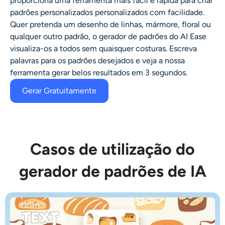
proporciona uma ferramenta mais fácil e rápida para
criar
Gerador de tiro na cabeça AI
padrões personalizados
personalizados com facilidade.
Quer pretenda um desenho de linhas, mármore, floral ou
Criador de fotos para passaporte
qualquer outro padrão, o
gerador de padrões
do AI Ease
visualiza-os a todos sem quaisquer costuras. Escreva
palavras para os padrões desejados e veja a nossa
Ferramentas de vídeo
ferramenta gerar belos resultados em 3 segundos.
Efeitos de vídeo
Gerar Gratuitamente
Aprimorador de vídeo
Casos de utilização do
Removedor de Marca-d'água de Vídeo
gerador de padrões de IA