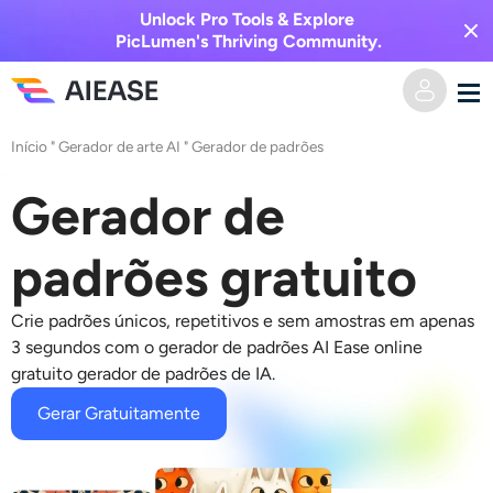
Unlock Pro Tools & Explore
PicLumen's Thriving Community.
Início
"
Gerador de arte AI
" Gerador
de padrões
Casa
Gerador de
Vídeo AI
padrões gratuito
Efeitos de vídeo
Texto para vídeo
Crie padrões únicos, repetitivos e sem amostras em apenas
Imagem para vídeo
Imagem AI
3 segundos com o gerador de padrões AI Ease online
gratuito
gerador de padrões de IA
.
Efeitos de vídeo
Ferramentas de IA
Imagem para imagem
Gerar Gratuitamente
Gerador de beijo AI
Texto para Imagem
Precificação
Editor e Criador de Fotos