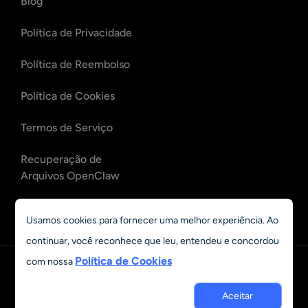
Blog
Política de Privacidade
Política de Reembolso
Política de Cookies
Termos de Serviço
Recuperação de
Arquivos OpenClaw
Recuperação de E-mails
Usamos cookies para fornecer uma melhor experiência. Ao
OpenClaw
continuar, você reconhece que leu, entendeu e concordou
Política de Cookies
com nossa
Português
© 2023 - 2026 Grand Vision Tech Software Limited. All rights
Aceitar