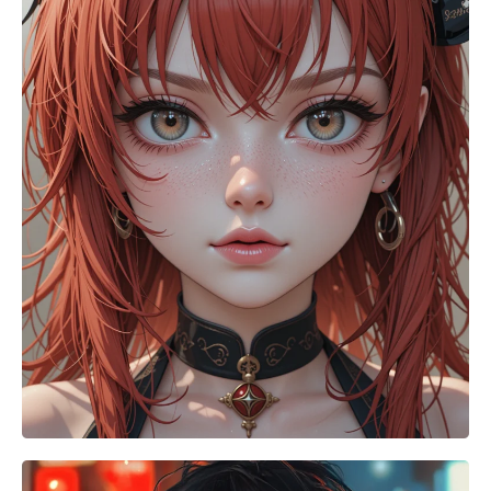
Gerador de tiro na cabeça AI
Criador de fotos para passaporte
Ferramentas de vídeo
Efeitos de vídeo
Aprimorador de vídeo
Removedor de Marca-d'água de Vídeo