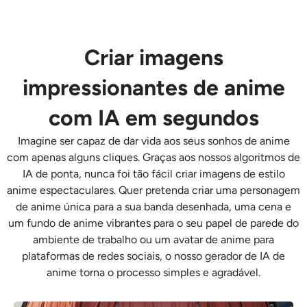
AI Recolorir
Gerador de Imagens com Estilo por IA
Criar imagens
impressionantes de anime
Ferramentas de retrato
com IA em segundos
Trocador de penteado
Imagine ser capaz de dar vida aos seus sonhos de anime
com apenas alguns cliques. Graças aos nossos algoritmos de
Trocador de roupas
IA de ponta, nunca foi tão fácil criar imagens de estilo
anime espectaculares. Quer pretenda criar uma personagem
Bebê AI
de anime única para a sua banda desenhada, uma cena e
um fundo de anime vibrantes para o seu papel de parede do
ambiente de trabalho ou um avatar de anime para
Filtro de IA
plataformas de redes sociais, o nosso
gerador de IA de
anime
torna o processo simples e agradável.
Gerador de tiro na cabeça Pro