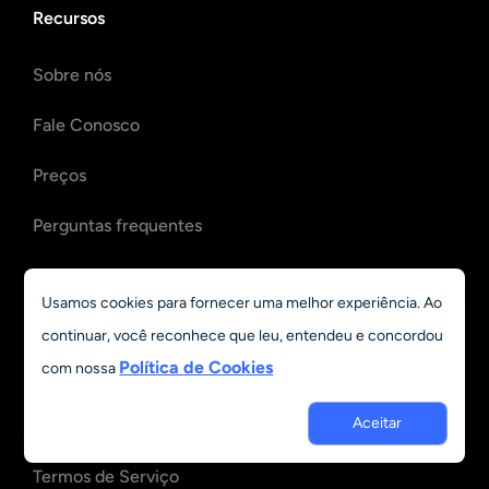
Recursos
Sobre nós
Fale Conosco
Preços
Perguntas frequentes
Blog
Usamos cookies para fornecer uma melhor experiência. Ao
Política de Privacidade
continuar, você reconhece que leu, entendeu e concordou
Política de Cookies
com nossa
Política de Reembolso
Aceitar
Política de Cookies
Termos de Serviço