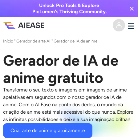
Unlock Pro Tools & Explore
PicLumen's Thriving Community.
Início
"
Gerador de arte AI
" Gerador
de IA de anime
Casa
Gerador de IA de
Vídeo AI
anime gratuito
Efeitos de vídeo
Texto para vídeo
Transforme o seu texto e imagens em imagens de anime
Imagem para vídeo
Imagem AI
apelativas em segundos com o nosso
gerador de IA de
anime
. Com o AI Ease na ponta dos dedos, o mundo da
Efeitos de vídeo
criação de anime está mais acessível do que nunca. Explore
Ferramentas de IA
Imagem para imagem
as infinitas possibilidades e deixe a sua imaginação brilhar!
Gerador de beijo AI
Texto para Imagem
Precificação
Editor e Criador de Fotos
Criar arte de anime gratuitamente